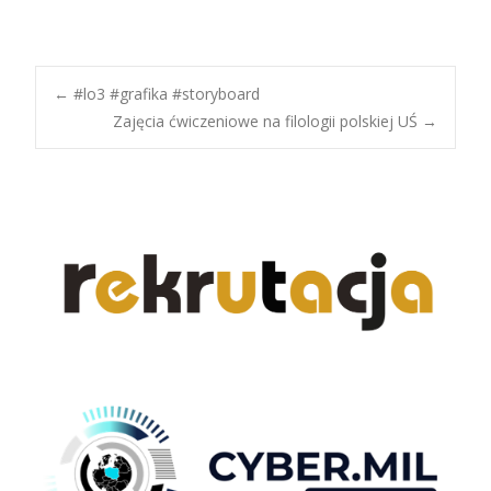
Post
←
#lo3 #grafika #storyboard
Zajęcia ćwiczeniowe na filologii polskiej UŚ
→
navigation