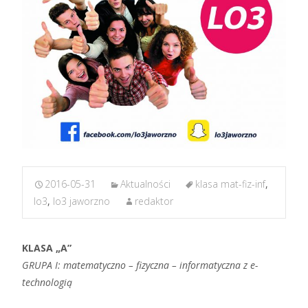
2016-05-31
Aktualności
klasa mat-fiz-inf
,
lo3
,
lo3 jaworzno
redaktor
KLASA „A”
GRUPA I: matematyczno – fizyczna – informatyczna z e-
technologią