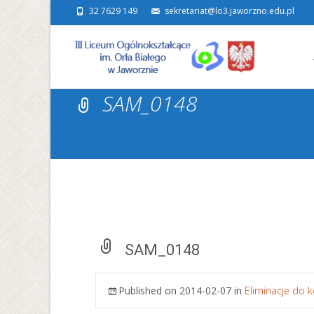
32 7629 149
sekretariat@lo3.jaworzno.edu.pl
Ski
to
con
SAM_0148
SAM_0148
Published on
2014-02-07
in
Eliminacje do 