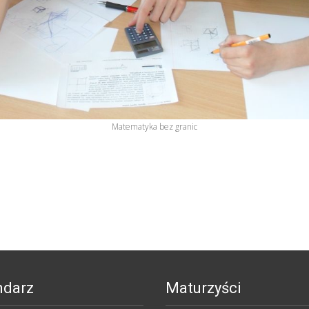
Matematyka bez granic
ndarz
Maturzyści