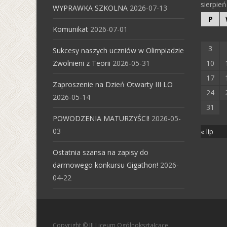
sierpie
WYPRAWKA SZKOLNA
2026-07-13
P
Komunikat
2026-07-01
3
Sukcesy naszych uczniów w Olimpiadzie
Zwolnieni z Teorii
2026-05-31
10
17
Zaproszenie na Dzień Otwarty III LO
24
2026-05-14
31
POWODZENIA MATURZYŚCI!
2026-05-
03
« lip
Ostatnia szansa na zapisy do
darmowego konkursu Gigathon!
2026-
04-22
Copyright © III Liceum Ogólnokształcące