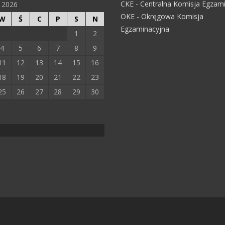
CKE - Centralna Komisja Egzam
ń 2026
OKE - Okręgowa Komisja
W
Ś
C
P
S
N
Egzaminacyjna
1
2
4
5
6
7
8
9
11
12
13
14
15
16
18
19
20
21
22
23
25
26
27
28
29
30