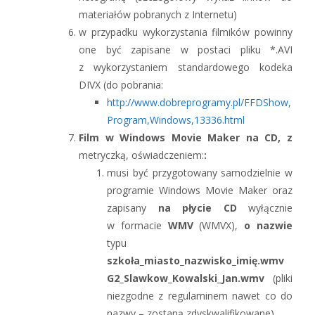
materiałów pobranych z Internetu)
w przypadku wykorzystania filmików powinny
one być zapisane w postaci pliku *.AVI
z wykorzystaniem standardowego kodeka
DIVX (do pobrania:
http://www.dobreprogramy.pl/FFDShow,
Program,Windows,13336.html
Film w Windows Movie Maker na CD, z
metryczką, oświadczeniem:
:
musi być przygotowany samodzielnie w
programie Windows Movie Maker oraz
zapisany
na płycie CD
wyłącznie
w formacie
WMV
(WMVX),
o nazwie
typu
szkoła_miasto_nazwisko_imię.wmv
G2_Slawkow_Kowalski_Jan.wmv
(pliki
niezgodne z regulaminem nawet co do
nazwy – zostaną zdyskwalifikowane)