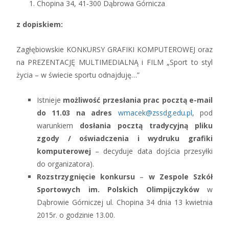
Chopina 34, 41‑300 Dąbrowa Górnicza
z dopiskiem:
Zagłębiowskie KONKURSY GRAFIKI KOMPUTEROWEJ oraz
na PREZENTACJĘ MULTIMEDIALNĄ i FILM „Sport to styl
życia – w świecie sportu odnajduję…”
Istnieje
możliwość przesłania prac pocztą e-mail
do 11.03 na adres
wmacek@zssdg.edu.pl
, pod
warunkiem
dosłania pocztą tradycyjną pliku
zgody / oświadczenia i wydruku grafiki
komputerowej
– decyduje data dojścia przesyłki
do organizatora).
Rozstrzygnięcie konkursu
–
w Zespole Szkół
Sportowych im. Polskich Olimpijczyków
w
Dąbrowie Górniczej ul. Chopina 34 dnia 13 kwietnia
2015r. o godzinie 13.00.