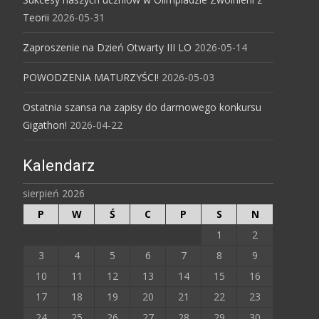
Teorii
2026-05-31
Zaproszenie na Dzień Otwarty III LO
2026-05-14
POWODZENIA MATURZYŚCI!
2026-05-03
Ostatnia szansa na zapisy do darmowego konkursu
Gigathon!
2026-04-22
Kalendarz
sierpień 2026
P
W
Ś
C
P
S
N
1
2
3
4
5
6
7
8
9
10
11
12
13
14
15
16
17
18
19
20
21
22
23
24
25
26
27
28
29
30