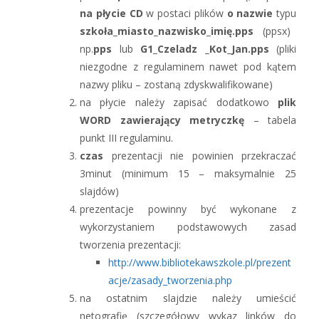
na płycie CD
w postaci plików
o nazwie
typu
szkoła_miasto_nazwisko_imię.pps
(ppsx)
np.
pps
lub
G1_Czeladz _Kot_Jan.pps
(pliki
niezgodne z regulaminem nawet pod kątem
nazwy pliku – zostaną zdyskwalifikowane)
na płycie należy zapisać dodatkowo
plik
WORD zawierający metryczkę
– tabela
punkt III regulaminu.
czas
prezentacji nie powinien przekraczać
3minut (minimum 15 – maksymalnie 25
slajdów)
prezentacje powinny być wykonane z
wykorzystaniem podstawowych zasad
tworzenia prezentacji:
http://www.bibliotekawszkole.pl/prezent
acje/zasady_tworzenia.php
na ostatnim slajdzie należy umieścić
netografię (szczegółowy wykaz linków do