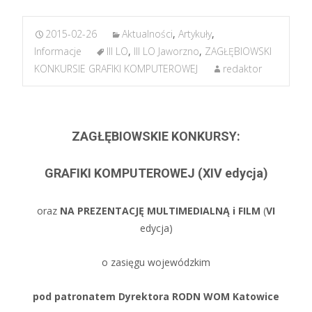
2015-02-26
Aktualności
,
Artykuły
,
Informacje
III LO
,
III LO Jaworzno
,
ZAGŁĘBIOWSKI
KONKURSIE GRAFIKI KOMPUTEROWEJ
redaktor
ZAGŁĘBIOWSKIE KONKURSY:
GRAFIKI KOMPUTEROWEJ (XIV edycja)
oraz
NA PREZENTACJĘ MULTIMEDIALNĄ i FILM
(
VI
edycja)
o zasięgu wojewódzkim
pod patronatem Dyrektora RODN WOM Katowice