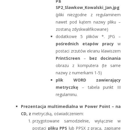
pg
SP2_Slawkow_Kowalski_Jan.jpg
(pliki niezgodne z regulaminem
nawet pod kątem nazwy pliku –
zostaną zdyskwalifikowane)
dodatkowe 5 plików *. JPG –
pośrednich etapów pracy
w
postaci zrzutów ekranu klawiszem
PrintScreen
–
bez docinania
obrazu z komputera (te same
nazwy z numerkami 1-5)
plik WORD zawierający
metryczkę
– tabela punkt III
regulaminu.
Prezentacja multimedialna w Power Point
– na
CD, z
metryczką, oświadczeniem:
przygotowane samodzielnie, wyłącznie w
postaci
pliku PPS
lub PPSX z pracą, zapisane