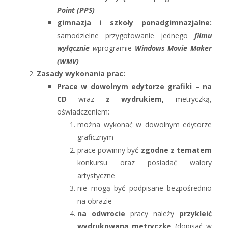
Point
(
PPS)
gimnazja
i
szkoły ponadgimnazjalne:
samodzielne przygotowanie jednego
filmu
wyłącznie
w
programie
Windows Movie Maker
(WMV)
Zasady wykonania prac:
Prace w dowolnym edytorze grafiki – na
CD
wraz
z wydrukiem,
metryczką,
oświadczeniem:
można wykonać w dowolnym edytorze
graficznym
prace powinny być
zgodne z tematem
konkursu oraz posiadać walory
artystyczne
nie mogą być podpisane bezpośrednio
na obrazie
na odwrocie
pracy należy
przykleić
wydrukowaną metryczkę
(dopisać w