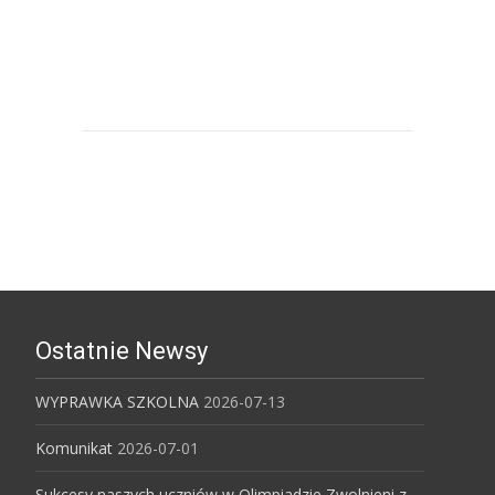
Uniwersytet Ekonomiczny w
Katowicach
Ostatnie Newsy
WYPRAWKA SZKOLNA
2026-07-13
Komunikat
2026-07-01
Sukcesy naszych uczniów w Olimpiadzie Zwolnieni z