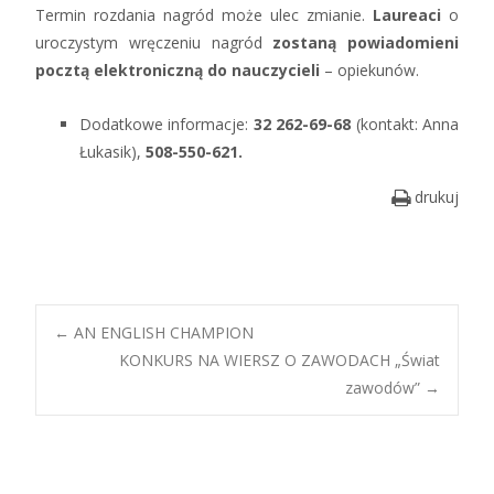
Termin rozdania nagród może ulec zmianie.
Laureaci
o
uroczystym wręczeniu nagród
zostaną powiadomieni
pocztą elektroniczną do nauczycieli
– opiekunów.
Dodatkowe informacje:
32 262-69-68
(kontakt: Anna
Łukasik),
508-550-621.
drukuj
Post
←
AN ENGLISH CHAMPION
KONKURS NA WIERSZ O ZAWODACH „Świat
zawodów”
→
navigation