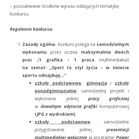
– poszukiwanie środków wyrazu oddających tematykę
konkursu.
Regulamin konkursu:
Zasady ogólne.
Konkurs polega na
samodzielnym
wykonaniu
przez ucznia
maksymalnie dwóch
prac
(
1 grafika
i
1 praca
multimedialna)
na temat:
„Sport to styl życia – w świecie
sportu odnajduję…”
szkoły podstawowe
,
gimnazja
i
szkoły
ponadgimnazjalne
:
samodzielny projekt i
wykonanie jednej
pracy graficznej
w
dowolnym edytorze grafiki
komputerowej
(JPG z wydrukiem)
szkoły podstawowe
: samodzielne
przygotowanie jednej
prezentacji
multimedialnej
wyłącznie
w programie
Power