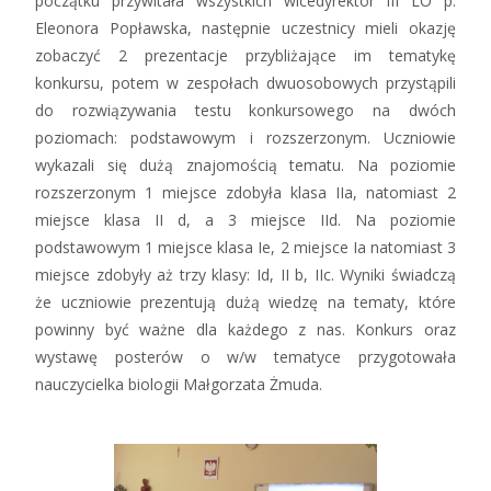
początku przywitała wszystkich wicedyrektor III LO p.
Eleonora Popławska, następnie uczestnicy mieli okazję
zobaczyć 2 prezentacje przybliżające im tematykę
konkursu, potem w zespołach dwuosobowych przystąpili
do rozwiązywania testu konkursowego na dwóch
poziomach: podstawowym i rozszerzonym. Uczniowie
wykazali się dużą znajomością tematu. Na poziomie
rozszerzonym 1 miejsce zdobyła klasa IIa, natomiast 2
miejsce klasa II d, a 3 miejsce IId. Na poziomie
podstawowym 1 miejsce klasa Ie, 2 miejsce Ia natomiast 3
miejsce zdobyły aż trzy klasy: Id, II b, IIc. Wyniki świadczą
że uczniowie prezentują dużą wiedzę na tematy, które
powinny być ważne dla każdego z nas. Konkurs oraz
wystawę posterów o w/w tematyce przygotowała
nauczycielka biologii Małgorzata Żmuda.