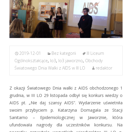
2019-12-01
Bez kategorii
III Liceum
Ogólnokształcące
,
lo3
,
lo3 jaworzno
,
Obchody
Światowego Dnia Walki z AIDS w III LO
redaktor
Z okazji Światowego Dnia walki z AIDS obchodzonego 1
grudnia, w III LO 29 listopada odbył się konkurs wiedzy o
AIDS pt. „Nie daj szansy AIDS”. Wydarzenie uświetniła
swoim przybyciem p. Katarzyna Domagała ze Stacji
Sanitarno – Epidemiologicznej w Jaworznie, która
ufundowała nagrody dla uczestników konkursu. Na