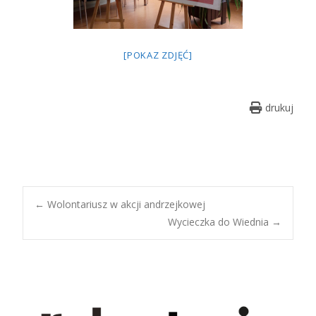
[POKAZ ZDJĘĆ]
drukuj
Post
←
Wolontariusz w akcji andrzejkowej
Wycieczka do Wiednia
→
navigation