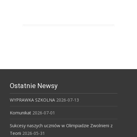
Uniwersytet Śląski w Katowicach
Ostatnie Newsy
WYPRAWKA SZKOLNA
2026-07-13
Komunikat
2026-07-01
Sukcesy naszych uczniów w Olimpiadzie Zwolnieni z
Teorii
2026-05-31