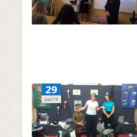
29
paź/19