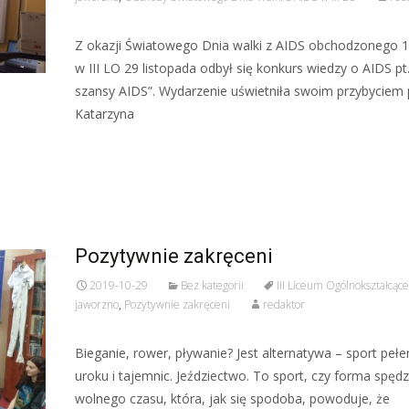
Z okazji Światowego Dnia walki z AIDS obchodzonego 1
w III LO 29 listopada odbył się konkurs wiedzy o AIDS pt.
szansy AIDS”. Wydarzenie uświetniła swoim przybyciem 
Katarzyna
Czytaj więcej…
Pozytywnie zakręceni
2019-10-29
Bez kategorii
III Liceum Ogólnokształcące
jaworzno
,
Pozytywnie zakręceni
redaktor
Bieganie, rower, pływanie? Jest alternatywa – sport pełe
uroku i tajemnic. Jeździectwo. To sport, czy forma spęd
wolnego czasu, która, jak się spodoba, powoduje, że