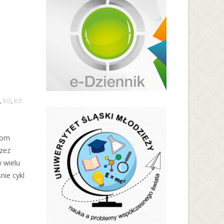
,
lo3
,
lo3
mom
zez
 wielu
nie cykl