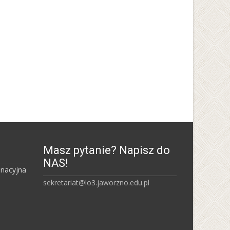
Masz pytanie? Napisz do
NAS!
inacyjna
sekretariat@lo3.jaworzno.edu.pl