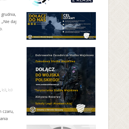
 grudnia,
 „Nie daj
p.
,
lo3
,
lo3
n czaru,
zania