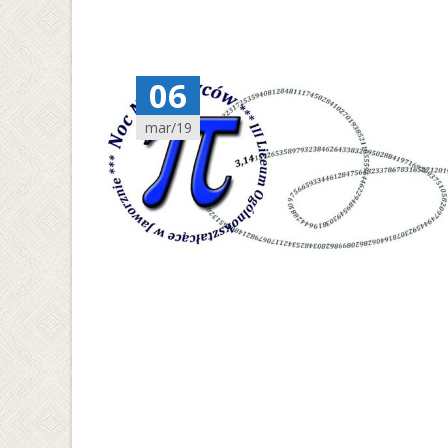
06
mar/19