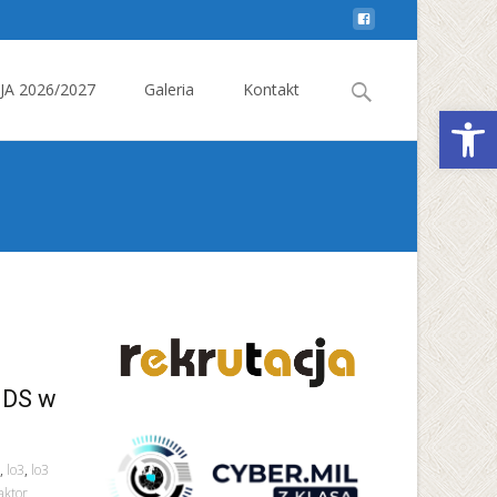
Search
A 2026/2027
Galeria
Kontakt
Otwórz 
for:
IDS w
,
lo3
,
lo3
aktor