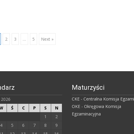
2
3
…
5
Next »
ndarz
Maturzyści
CKE - Centralna Komisja Egzam
ń 2026
OKE - Okręgowa Komisja
W
Ś
C
P
S
N
Egzaminacyjna
1
2
4
5
6
7
8
9
11
12
13
14
15
16