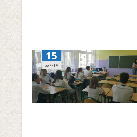
15
paź/19