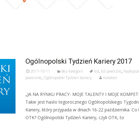
Ogólnopolski Tydzień Kariery 2017
2017-10-11
Bez kategorii
lo3
,
lo3 jaworzno
,
Najlepsz
Jaworznie
,
Ogólnopolski Tydzień Kariery
redaktor
„JA NA RYNKU PRACY- MOJE TALENTY I MOJE KOMPET
Takie jest hasło tegorocznego Ogólnopolskiego Tygodn
Kariery, który przypada w dniach 16-22 października. Co 
OTK? Ogólnopolski Tydzień Kariery, czyli OTK, to
Czytaj więcej…