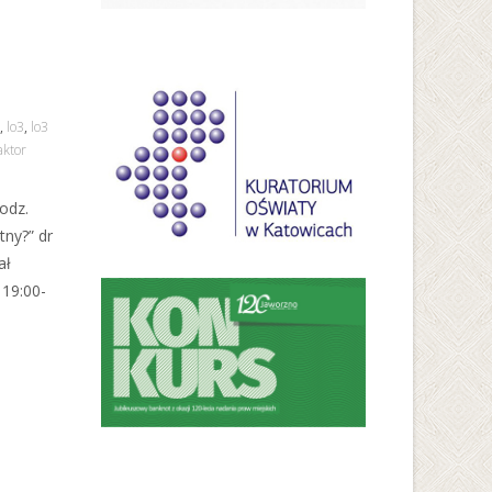
,
lo3
,
lo3
aktor
odz.
tny?” dr
ał
 19:00-