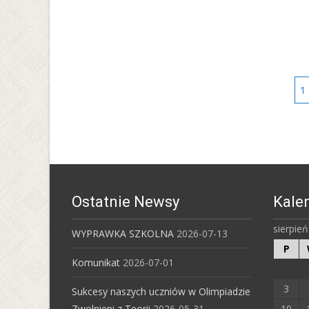
Posts
1
navigation
Ostatnie Newsy
Kale
sierpie
WYPRAWKA SZKOLNA
2026-07-13
P
Komunikat
2026-07-01
3
Sukcesy naszych uczniów w Olimpiadzie
Zwolnieni z Teorii
2026-05-31
10