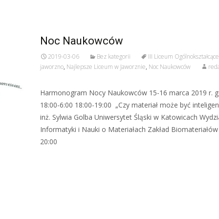
Noc Naukowców
2019-03-06
Bez kategorii
III Liceum Ogólnokształcące
jaworzno
,
Najlepsze Liceum w Jaworznie
,
Noc Naukowców
red
Harmonogram Nocy Naukowców 15-16 marca 2019 r. g
18:00-6:00 18:00-19:00 „Czy materiał może być inteligen
inż. Sylwia Golba Uniwersytet Śląski w Katowicach Wydzi
Informatyki i Nauki o Materiałach Zakład Biomateriałów
20:00
Czytaj więcej…