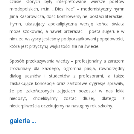
czasie których były interpretowane wiersze poetów
młodopolskich, m.in. ,,Dies Irae” – modernistyczny hymn
Jana Kasprowicza, dość kontrowersyjnej postaci literackiej.
Hymn, ukazujący apokaliptyczną wersję końca świata
może szokować, a nawet przerażać – poeta sugeruje w
nim, że wszyscy jesteśmy podporządkowani popędowości,
która jest przyczyną większości zła na świecie.
Sposób przekazywania wiedzy – profesjonalny a zarazem
zrozumiały dla każdego, ogromna pasja, równorzędny
dialog uczniów i studentów z profesorami, a także
zaskakujące koncepcje oraz żartobliwe dygresje sprawiły,
że po zakończonych zajęciach pozostał w nas lekki
niedosyt, chcielibyśmy zostać dłużej, dlatego z
niecierpliwością oczekujemy na następny rok szkolny.
galeria …