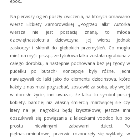
epok..
Na pierwszy ogień poszły ćwiczenia, na których omawiano
wiersz Elżbiety Zamorowskiej ,,Pogrzeb lalki”. Autorka
wiersza nie jest postacią znaną, to młoda
dziewiętnastoletnia dziewczyna, jej wiersz jednak
zaskoczył i skłonił do głębokich przemyśleń. Co mogła
mieć na myśli pisząc, że tytułowa lalka została ograbiona z
całego dorobku, a następnie pochowana bez jej zgody w
pudełku po butach? Koncepcje były różne, jedni
nawiązywali do lalki jako do elementu dzieciństwa, które
każdy z nas musi pogrzebać, zostawić za sobą, aby wejść
w dorosłe życie, inni uważali, że lalka to symbol pustej
kobiety, bardziej niż własną śmiercią martwiącej się czy
litery na jej nagrobku będą kryształowe; jeszcze inni
doszukiwali się powiązania z laleczkami voodoo lub po
prostu niewinnymi zabawami dzieci. Po
piętnastominutowej przerwie rozpoczęły się wykłady, w