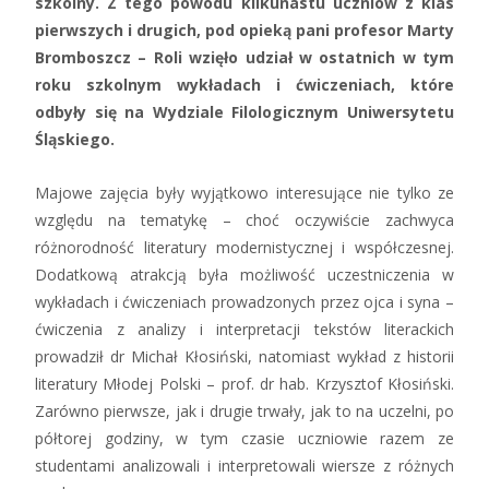
szkolny. Z tego powodu kilkunastu uczniów z klas
pierwszych i drugich, pod opieką pani profesor Marty
Bromboszcz – Roli wzięło udział w ostatnich w tym
roku szkolnym wykładach i ćwiczeniach, które
odbyły się na Wydziale Filologicznym Uniwersytetu
Śląskiego.
Majowe zajęcia były wyjątkowo interesujące nie tylko ze
względu na tematykę – choć oczywiście zachwyca
różnorodność literatury modernistycznej i współczesnej.
Dodatkową atrakcją była możliwość uczestniczenia w
wykładach i ćwiczeniach prowadzonych przez ojca i syna –
ćwiczenia z analizy i interpretacji tekstów literackich
prowadził dr Michał Kłosiński, natomiast wykład z historii
literatury Młodej Polski – prof. dr hab. Krzysztof Kłosiński.
Zarówno pierwsze, jak i drugie trwały, jak to na uczelni, po
półtorej godziny, w tym czasie uczniowie razem ze
studentami analizowali i interpretowali wiersze z różnych