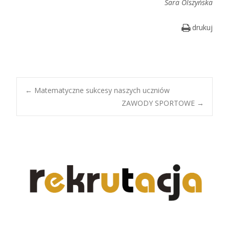
Sara Olszyńska
drukuj
Post
←
Matematyczne sukcesy naszych uczniów
ZAWODY SPORTOWE
→
navigation