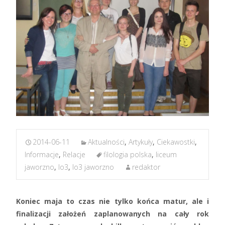
2014-06-11
Aktualności
,
Artykuły
,
Ciekawostki
,
Informacje
,
Relacje
filologia polska
,
liceum
jaworzno
,
lo3
,
lo3 jaworzno
redaktor
Koniec maja to czas nie tylko końca matur, ale i
finalizacji założeń zaplanowanych na cały rok