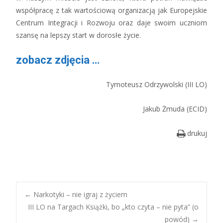
współpracę z tak wartościową organizacją jak Europejskie
Centrum Integracji i Rozwoju oraz daje swoim uczniom
szansę na lepszy start w dorosłe życie.
zobacz zdjęcia …
Tymoteusz Odrzywolski (III LO)
Jakub Żmuda (ECID)
drukuj
Post
←
Narkotyki – nie igraj z życiem
III LO na Targach Książki, bo „kto czyta – nie pyta” (o
powód)
→