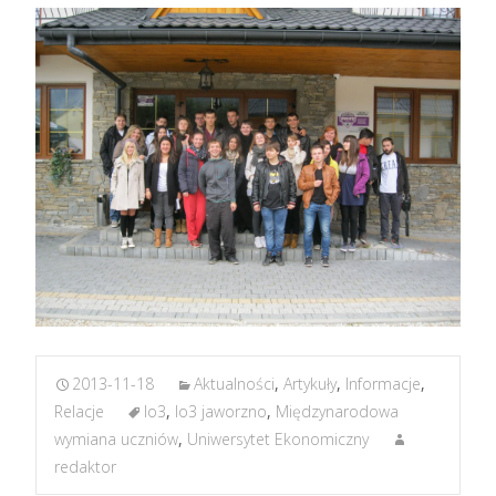
2013-11-18
Aktualności
,
Artykuły
,
Informacje
,
Relacje
lo3
,
lo3 jaworzno
,
Międzynarodowa
wymiana uczniów
,
Uniwersytet Ekonomiczny
redaktor