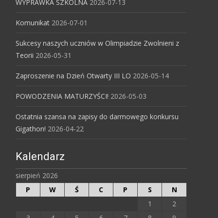
WYPRAWKA SZKOLNA
2026-07-13
Komunikat
2026-07-01
Sukcesy naszych uczniów w Olimpiadzie Zwolnieni z
Teorii
2026-05-31
Zaproszenie na Dzień Otwarty III LO
2026-05-14
POWODZENIA MATURZYŚCI!
2026-05-03
Ostatnia szansa na zapisy do darmowego konkursu
Gigathon!
2026-04-22
Kalendarz
sierpień 2026
P
W
Ś
C
P
S
N
1
2
3
4
5
6
7
8
9