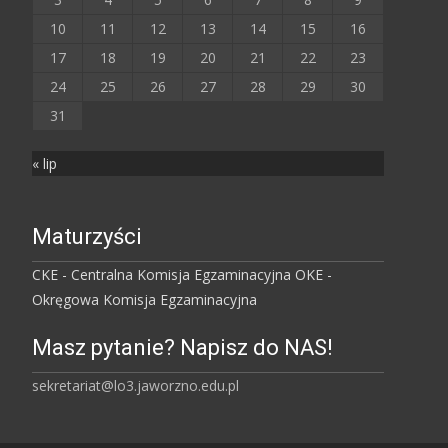
10
11
12
13
14
15
16
17
18
19
20
21
22
23
24
25
26
27
28
29
30
31
« lip
Maturzyści
CKE - Centralna Komisja Egzaminacyjna
OKE -
Okręgowa Komisja Egzaminacyjna
Masz pytanie? Napisz do NAS!
sekretariat@lo3.jaworzno.edu.pl