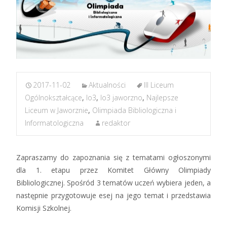
2017-11-02
Aktualności
III Liceum
Ogólnokształcące
,
lo3
,
lo3 jaworzno
,
Najlepsze
Liceum w Jaworznie
,
Olimpiada Bibliologiczna i
Informatologiczna
redaktor
Zapraszamy do zapoznania się z tematami ogłoszonymi
dla 1. etapu przez Komitet Główny Olimpiady
Bibliologicznej. Spośród 3 tematów uczeń wybiera jeden, a
następnie przygotowuje esej na jego temat i przedstawia
Komisji Szkolnej.