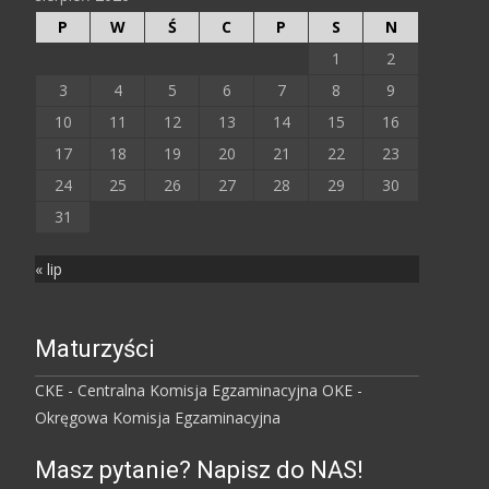
P
W
Ś
C
P
S
N
1
2
3
4
5
6
7
8
9
10
11
12
13
14
15
16
17
18
19
20
21
22
23
24
25
26
27
28
29
30
31
« lip
Maturzyści
CKE - Centralna Komisja Egzaminacyjna
OKE -
Okręgowa Komisja Egzaminacyjna
Masz pytanie? Napisz do NAS!