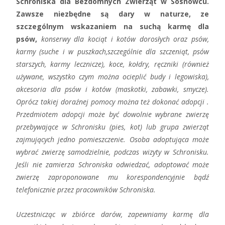
Schroniska dla Bezdomnych Zwierząt w Sosnowcu.
Zawsze niezbędne są dary w naturze, ze
szczególnym wskazaniem na suchą karmę dla
psów,
konserwy dla kociąt i kotów dorosłych oraz psów,
karmy (suche i w puszkach,szczególnie dla szczeniąt, psów
starszych, karmy lecznicze), koce, kołdry, ręczniki (również
używane, wszystko czym można ocieplić budy i legowiska),
akcesoria dla psów i kotów (maskotki, zabawki, smycze).
Oprócz takiej doraźnej pomocy można też dokonać adopcji .
Przedmiotem adopcji może być dowolnie wybrane zwierzę
przebywające w Schronisku (pies, kot) lub grupa zwierząt
zajmujących jedno pomieszczenie. Osoba adoptująca może
wybrać zwierzę samodzielnie, podczas wizyty w Schronisku.
Jeśli nie zamierza Schroniska odwiedzać, adoptować może
zwierzę zaproponowane mu korespondencyjnie bądź
telefonicznie przez pracowników Schroniska.
Uczestnicząc w zbiórce darów, zapewniamy karmę dla