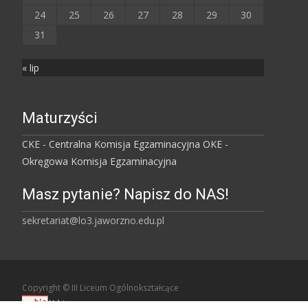
24
25
26
27
28
29
30
31
« lip
Maturzyści
CKE - Centralna Komisja Egzaminacyjna
OKE -
Okręgowa Komisja Egzaminacyjna
Masz pytanie? Napisz do NAS!
sekretariat@lo3.jaworzno.edu.pl
Copyright © III Liceum Ogólnokształcące