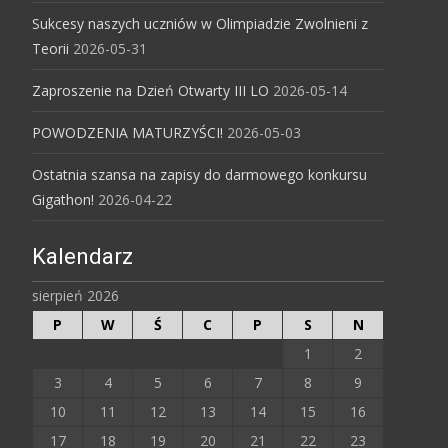
Sukcesy naszych uczniów w Olimpiadzie Zwolnieni z
Teorii
2026-05-31
Zaproszenie na Dzień Otwarty III LO
2026-05-14
POWODZENIA MATURZYŚCI!
2026-05-03
Ostatnia szansa na zapisy do darmowego konkursu
Gigathon!
2026-04-22
Kalendarz
sierpień 2026
P
W
Ś
C
P
S
N
1
2
3
4
5
6
7
8
9
10
11
12
13
14
15
16
17
18
19
20
21
22
23