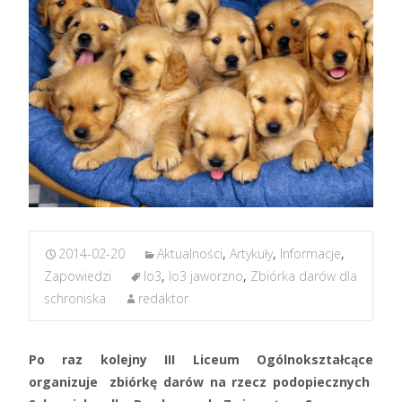
2014-02-20
Aktualności
,
Artykuły
,
Informacje
,
Zapowiedzi
lo3
,
lo3 jaworzno
,
Zbiórka darów dla
schroniska
redaktor
Po raz kolejny III Liceum Ogólnokształcące
organizuje zbiórkę darów na rzecz podopiecznych