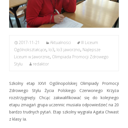
2017-11-21
Aktualności
III Liceum
Ogólnokształcące
,
lo3
,
lo3 jaworzno
,
Najlepsze
Liceum w Jaworznie
,
Olimpiada Promocji Zdrowego
Stylu
redaktor
Szkolny etap XXVI Ogólnopolskiej Olimpiady Promocji
Zdrowego Stylu Życia Polskiego Czerwonego Krzyża
rozstrzygnięty. Chcąc zakwalifikować się do kolejnego
etapu zmagań grupa uczennic musiała odpowiedzieć na 20
bardzo trudnych pytań. Etap szkolny wygrała Agata Chwast
z klasy Ia.