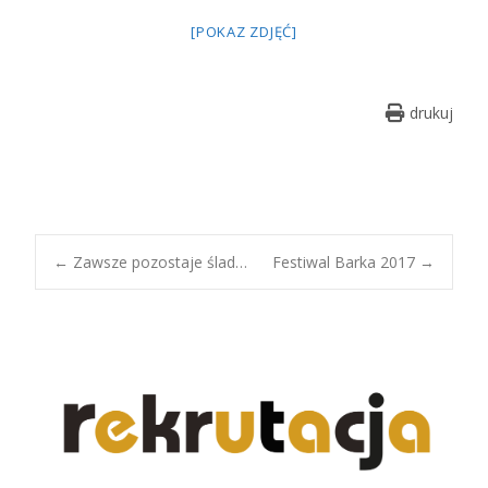
[POKAZ ZDJĘĆ]
drukuj
Post
←
Zawsze pozostaje ślad…
Festiwal Barka 2017
→
navigation