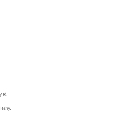
y Id
.
leśny.