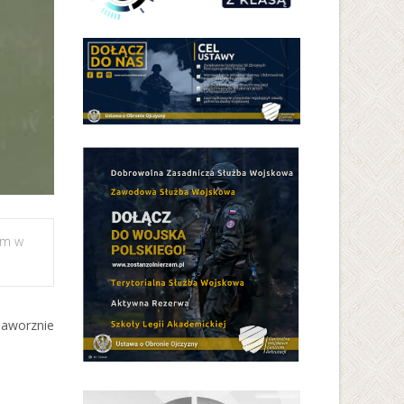
um w
Jaworznie