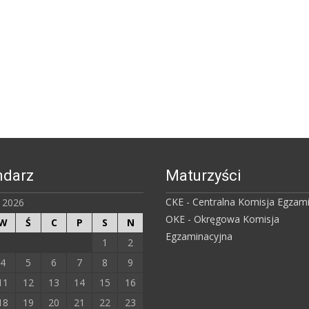
ndarz
Maturzyści
CKE - Centralna Komisja Egzam
ń 2026
OKE - Okręgowa Komisja
W
Ś
C
P
S
N
Egzaminacyjna
1
2
4
5
6
7
8
9
11
12
13
14
15
16
18
19
20
21
22
23