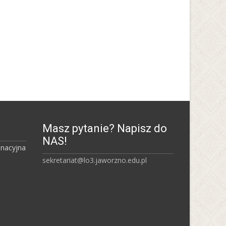
Śląski Uniwersytet Medyczny
Uniwersytet Śląski w
Katowicach
Masz pytanie? Napisz do
NAS!
inacyjna
sekretariat@lo3.jaworzno.edu.pl