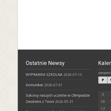
Ostatnie Newsy
Kale
sierpie
WYPRAWKA SZKOLNA
2026-07-13
P
Komunikat
2026-07-01
3
Sukcesy naszych uczniów w Olimpiadzie
Zwolnieni z Teorii
2026-05-31
10
17