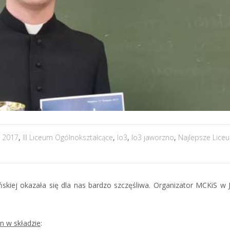
a 2017
,
III Liceum Ogólnokształcące
,
lo3
,
lo3 jaworzno
,
Najlepsze Lice
ńskiej okazała się dla nas bardzo szczęśliwa. Organizator MCKiS w 
n w składzie
: