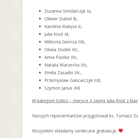
Zuzanna Smolarczyk Ia,
Oliwier Dubiel Ib,
Karolina Wałęsa Ic,
Julia Knot Id,
Wiktoria Giemza IIIb,
Oliwia Dudek IIIc,
Anna Pazdur IIIc,
Natalia Warzecha IIIc,
Emilia Zasadni IIIc,
Przemysław Gancarczyk IIId,
Szymon Janus IIId.
W kategorii Soliści – miejsce II zajęła Julia Knot z klas
Naszych reprezentantów przygotował ks. Tomasz Za
Wszystkim składamy serdeczne gratulacje.