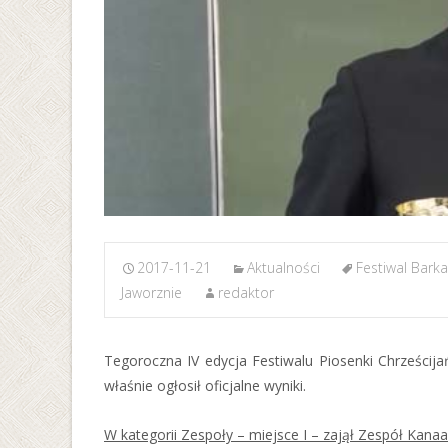
2017-11-21
Aktualności
Festiwal Bark
Jaworznie
redaktor
Tegoroczna IV edycja Festiwalu Piosenki Chrześcija
właśnie ogłosił oficjalne wyniki.
W kategorii Zespoły – miejsce I – zajął Zespół Kanaa