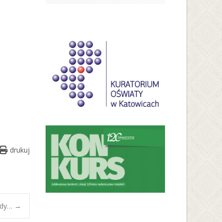
drukuj
wody…
→