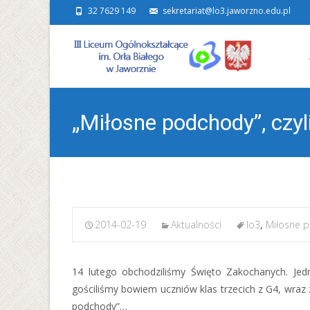
32 7629 149
sekretariat@lo3.jaworzno.edu.pl
Ski
to
con
„Miłosne podchody”, czyli
2014-02-19
Aktualności
lo3
,
Miłosne 
14 lutego obchodziliśmy Święto Zakochanych. Jed
gościliśmy bowiem uczniów klas trzecich z G4, wraz
podchody”…