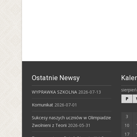
Ostatnie Newsy
Kale
sierpie
WYPRAWKA SZKOLNA
2026-07-13
P
Komunikat
2026-07-01
3
Sukcesy naszych uczniów w Olimpiadzie
Zwolnieni z Teorii
2026-05-31
10
17