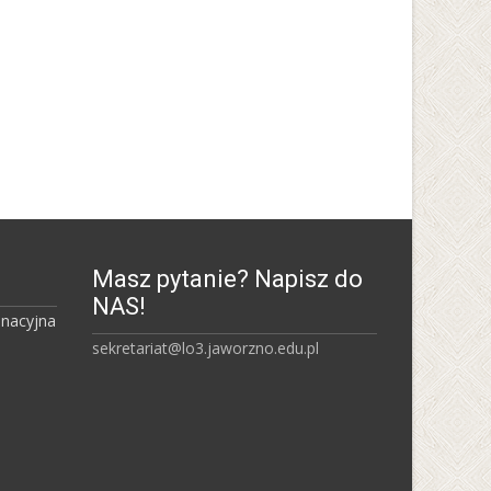
Uniwersytet Śląski w
Katowicach
Masz pytanie? Napisz do
NAS!
inacyjna
sekretariat@lo3.jaworzno.edu.pl