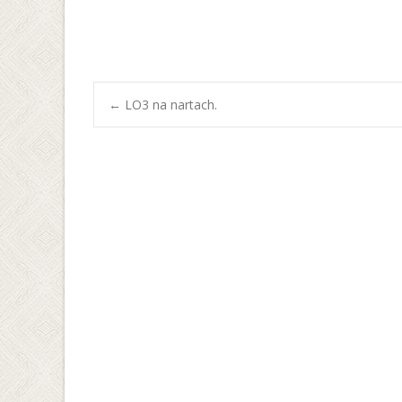
Post
←
LO3 na nartach.
navigation