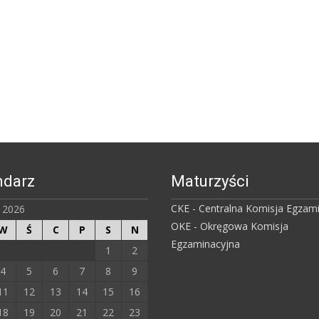
ndarz
Maturzyści
CKE - Centralna Komisja Egzam
ń 2026
OKE - Okręgowa Komisja
W
Ś
C
P
S
N
Egzaminacyjna
1
2
4
5
6
7
8
9
11
12
13
14
15
16
18
19
20
21
22
23