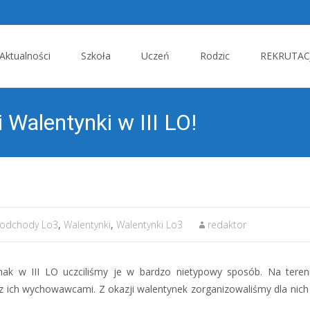
p
Aktualności
Szkoła
Uczeń
Rodzic
REKRUTACJ
tent
 Walentynki w III LO!
podchody Lo3
,
Walentynki
,
Walentynki Lo3
redaktor
nak w III LO uczciliśmy je w bardzo nietypowy sposób. Na teren
 z ich wychowawcami. Z okazji walentynek zorganizowaliśmy dla nich