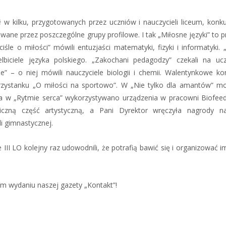
 w kilku, przygotowanych przez uczniów i nauczycieli liceum, konku
ne przez poszczególne grupy profilowe. I tak „Miłosne języki” to p
śle o miłości” mówili entuzjaści matematyki, fizyki i informatyki. 
lbiciele języka polskiego. „Zakochani pedagodzy” czekali na uc
” – o niej mówili nauczyciele biologii i chemii. Walentynkowe ko
zystanku „O miłości na sportowo”. W „Nie tylko dla amantów” m
a, a w „Rytmie serca” wykorzystywano urządzenia w pracowni Biofee
iczną część artystyczną, a Pani Dyrektor wręczyła nagrody n
i gimnastycznej.
e III LO kolejny raz udowodnili, że potrafią bawić się i organizować 
ym wydaniu naszej gazety „Kontakt”!