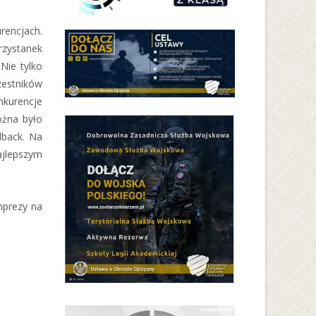
rencjach.
rzystanek
„Nie tylko
zestników
nkurencje
ożna było
dback. Na
ajlepszym
imprezy na