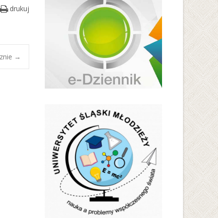
drukuj
rznie
→