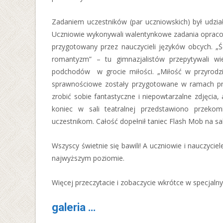
Zadaniem uczestników (par uczniowskich) był udział
Uczniowie wykonywali walentynkowe zadania opracowa
przygotowany przez nauczycieli języków obcych. „Ści
romantyzm” – tu gimnazjalistów przepytywali wie
podchodów w grocie miłości. „Miłość w przyrodzie
sprawnościowe zostały przygotowane w ramach pr
zrobić sobie fantastyczne i niepowtarzalne zdjęci
koniec w sali teatralnej przedstawiono przekom
uczestnikom. Całość dopełnił taniec Flash Mob na sal
Wszyscy świetnie się bawili! A uczniowie i nauczyciel
najwyższym poziomie.
Więcej przeczytacie i zobaczycie wkrótce w specjaln
galeria …