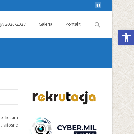
Search
A 2026/2027
Galeria
Kontakt
Otwórz 
for:
ie liceum
 „Miłosne