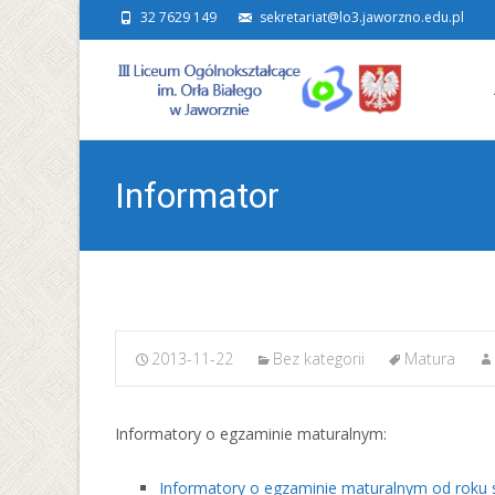
32 7629 149
sekretariat@lo3.jaworzno.edu.pl
Ski
to
con
Informator
2013-11-22
Bez kategorii
Matura
Informatory o egzaminie maturalnym:
Informatory o egzaminie maturalnym od roku