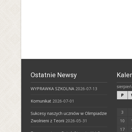
Ostatnie Newsy
Kale
sierpie
WYPRAWKA SZKOLNA
2026-07-13
P
Komunikat
2026-07-01
3
Sukcesy naszych uczniów w Olimpiadzie
Zwolnieni z Teorii
2026-05-31
10
17