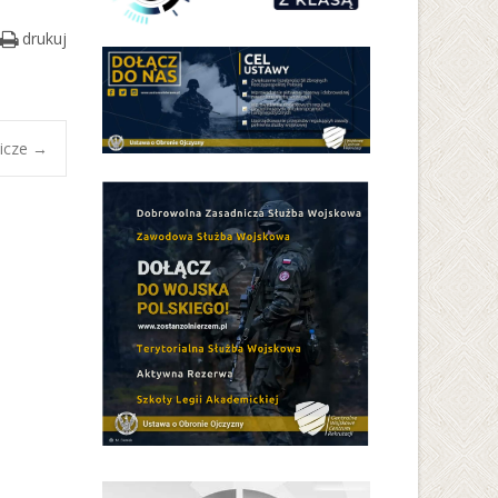
drukuj
nicze
→