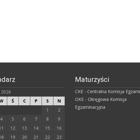
ndarz
Maturzyści
CKE - Centralna Komisja Egzam
ń 2026
OKE - Okręgowa Komisja
W
Ś
C
P
S
N
Egzaminacyjna
1
2
4
5
6
7
8
9
11
12
13
14
15
16
18
19
20
21
22
23