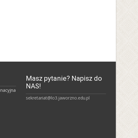
Uniwersytet Śląski w
Uniwersytet Ekonomiczny w
Katowicach
Katowicach
Masz pytanie? Napisz do
NAS!
inacyjna
sekretariat@lo3.jaworzno.edu.pl