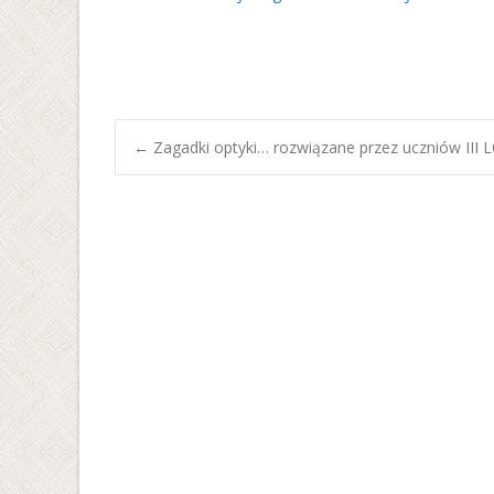
Post
←
Zagadki optyki… rozwiązane przez uczniów III 
navigation