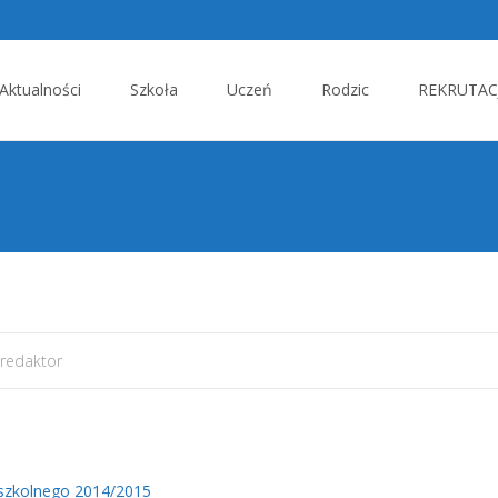
p
Aktualności
Szkoła
Uczeń
Rodzic
REKRUTACJ
tent
redaktor
 szkolnego 2014/2015