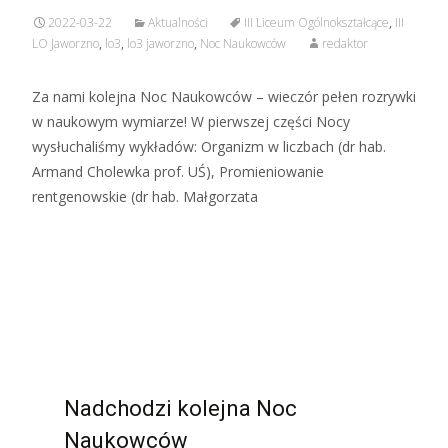
2022-03-22
Aktualności
III Liceum Ogólnokształcące
,
III
LO Jaworzno
,
lo3
,
lo3 jaworzno
,
Noc Naukowców
redaktor
Za nami kolejna Noc Naukowców – wieczór pełen rozrywki
w naukowym wymiarze! W pierwszej części Nocy
wysłuchaliśmy wykładów: Organizm w liczbach (dr hab.
Armand Cholewka prof. UŚ), Promieniowanie
rentgenowskie (dr hab. Małgorzata
Czytaj więcej…
Nadchodzi kolejna Noc
Naukowców