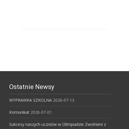
Uniwersytet Ekonomiczny w
Katowicach
Ostatnie Newsy
WYPRAWKA SZKOLNA
2026-07-13
Komunikat
2026-07-01
Sukcesy naszych uczniów w Olimpiadzie Zwolnieni z