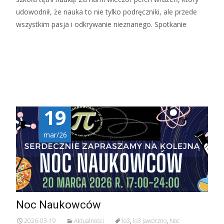
udowodnił, że nauka to nie tylko podręczniki, ale przede
wszystkim pasja i odkrywanie nieznanego. Spotkanie
Czytaj więcej…
19
mar/26
Noc Naukowców
2026-03-19
Aktualności
lo3
,
lo3 jaworzno
,
Noc