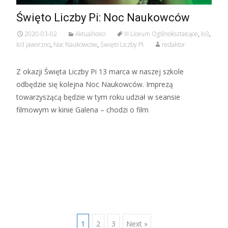
Święto Liczby Pi: Noc Naukowców
2020-03-02
Aktualności
III Liceum Ogólnokształcące
,
lo3
,
lo3 jaworzno
,
Noc Naukowców
,
Święto Liczby PI
redaktor
Z okazji Święta Liczby Pi 13 marca w naszej szkole
odbędzie się kolejna Noc Naukowców. Imprezą
towarzyszącą będzie w tym roku udział w seansie
filmowym w kinie Galena – chodzi o film
Czytaj więcej…
1
2
3
Next »