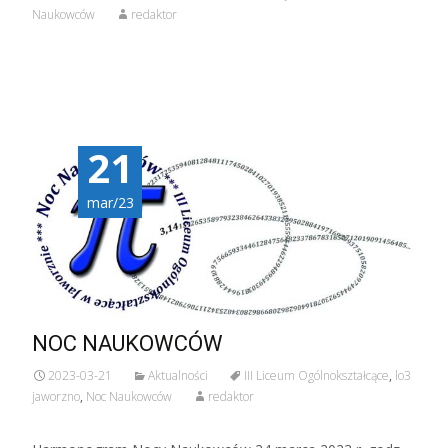
Naukowców
redaktor
21
mar/23
NOC NAUKOWCÓW
2023-03-21
Aktualności
III Liceum Ogólnokształcące
,
lo3
jaworzno
,
Noc Naukowców
redaktor