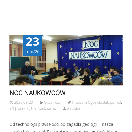
23
mar/26
NOC NAUKOWCÓW
2026-03-23
Aktualności
III Liceum Ogólnokształcące
,
lo3
,
lo3 jaworzno
,
Noc Naukowców
redaktor
Od technologii przyszłości po zagadki geologii – nasza
szkoła tętni nauką! Za nami wieczór pełen wrażeń, który