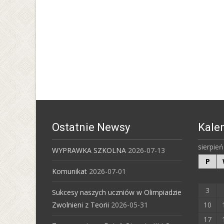
Ostatnie Newsy
Kale
sierpie
WYPRAWKA SZKOLNA
2026-07-13
P
Komunikat
2026-07-01
3
Sukcesy naszych uczniów w Olimpiadzie
Zwolnieni z Teorii
2026-05-31
10
17