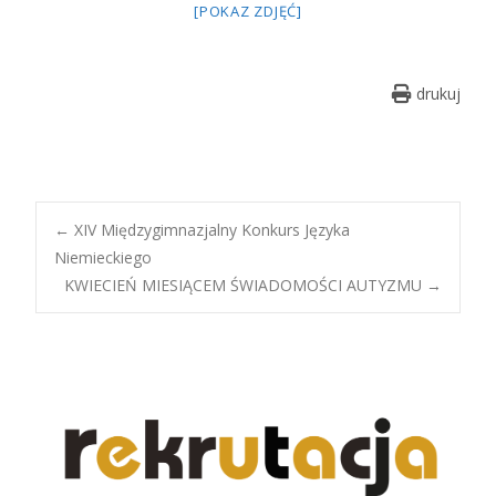
[POKAZ ZDJĘĆ]
drukuj
Post
←
XIV Międzygimnazjalny Konkurs Języka
Niemieckiego
KWIECIEŃ MIESIĄCEM ŚWIADOMOŚCI AUTYZMU
→
navigation