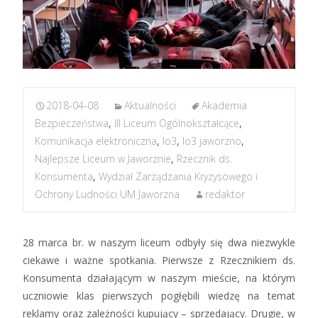
2018-04-08
Aktualności
Akademia
Bezpieczeństwa
,
III Liceum Ogólnokształcące
,
Komunikacja elektroniczna
,
lo3
,
lo3 jaworzno
,
Najlepsze Liceum w Jaworznie
,
Rzecznik ds.
Konsumenta
,
Wydział Zarządzania Kryzysowego i
Ochrony Ludności UM Jaworzna
redaktor
28 marca br. w naszym liceum odbyły się dwa niezwykle
ciekawe i ważne spotkania. Pierwsze z Rzecznikiem ds.
Konsumenta działającym w naszym mieście, na którym
uczniowie klas pierwszych pogłębili wiedzę na temat
reklamy oraz zależności kupujący – sprzedający. Drugie, w