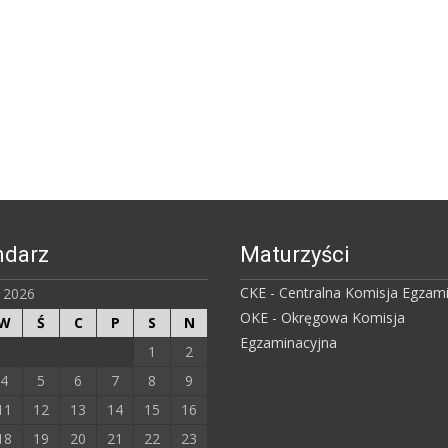
ndarz
Maturzyści
CKE - Centralna Komisja Egzam
ń 2026
OKE - Okręgowa Komisja
W
Ś
C
P
S
N
Egzaminacyjna
1
2
4
5
6
7
8
9
11
12
13
14
15
16
18
19
20
21
22
23