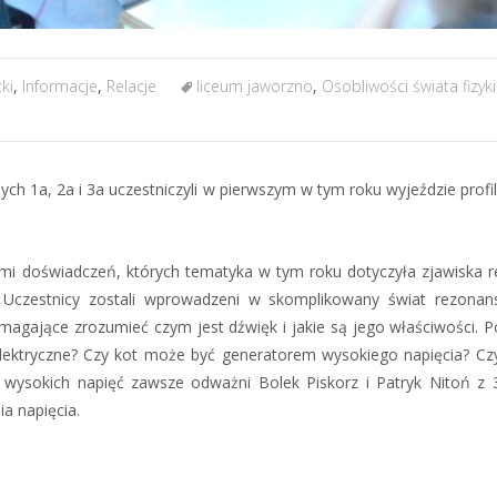
ki
,
Informacje
,
Relacje
liceum jaworzno
,
Osobliwości świata fizyki
ch 1a, 2a i 3a uczestniczyli w pierwszym w tym roku wyjeździe prof
zami doświadczeń, których tematyka w tym roku dotyczyła zjawiska 
. Uczestnicy zostali wprowadzeni w skomplikowany świat rezonan
agające zrozumieć czym jest dźwięk i jakie są jego właściwości. Po
 elektryczne? Czy kot może być generatorem wysokiego napięcia? Cz
wysokich napięć zawsze odważni Bolek Piskorz i Patryk Nitoń z 3
ia napięcia.