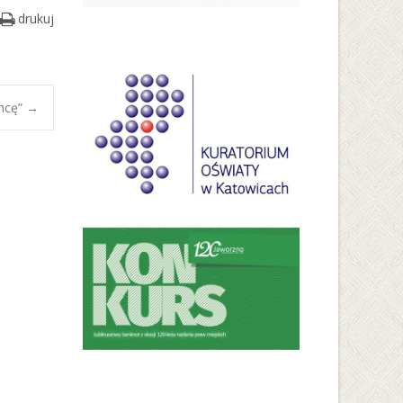
drukuj
chcę”
→