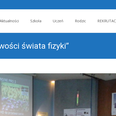
p
Aktualności
Szkoła
Uczeń
Rodzic
REKRUTACJ
tent
wości świata fizyki”