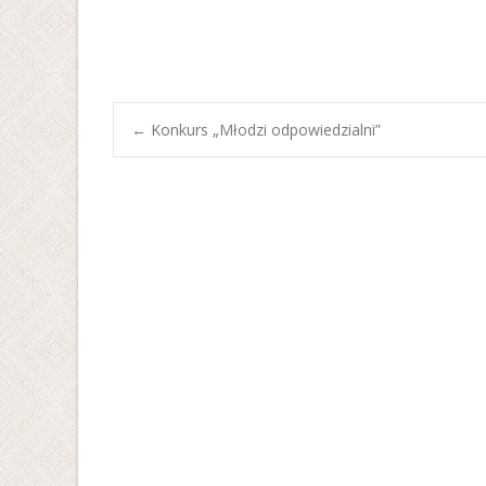
Post
←
Konkurs „Młodzi odpowiedzialni”
navigation