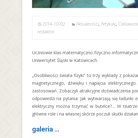
2014-10-02
Aktualności
,
Artykuły
,
Ciekawost
redaktor
Uczniowie klas matematyczno-fizyczno-informatyczny
Uniwersytet Śląski w Katowicach.
„Osobliwości świata fizyki” to trzy wykłady z poka
magnetycznego, dźwięku i napięcia elektrycznego
zastosowań. Zobaczyli atrakcyjne doświadczenia pom
odpowiedzi na pytania: Jak wytwarzają się ładunki
elektryczny można trzymać w butelce?… W teatrze 
główne role i na własnej skórze poczuli skutki działan
galeria …