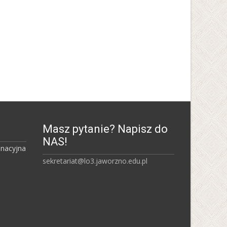
Uniwersytet Śląski w
Katowicach
Masz pytanie? Napisz do
NAS!
inacyjna
sekretariat@lo3.jaworzno.edu.pl