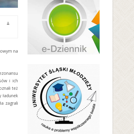
ilowym na
rezonansu
sów i ich
znali też
y ładunek
a zagrali