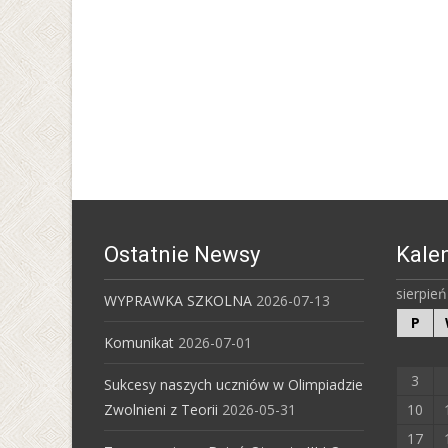
Ostatnie Newsy
Kale
sierpie
WYPRAWKA SZKOLNA
2026-07-13
P
Komunikat
2026-07-01
3
Sukcesy naszych uczniów w Olimpiadzie
Zwolnieni z Teorii
2026-05-31
10
17