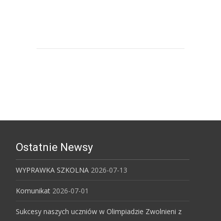
Uniwersytet Śląski w Katowicach
Ostatnie Newsy
WYPRAWKA SZKOLNA
2026-07-13
Komunikat
2026-07-01
Sukcesy naszych uczniów w Olimpiadzie Zwolnieni z