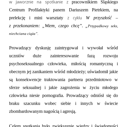
w Jaworznie na spotkanie z
pracownikiem Śląskiego
Centrum Profilaktyki panem Dariuszem Pietrkiem, na
z cyklu
prelekcję i mini warsztaty
W przyszłość –
z przekonaniem: „Wiem, czego chcę”. „
Przypadkowy seks,
niechciana ciąża”.
Prowadzący dyskusję zaintrygował i wywołał wśród
uczniów duże zainteresowanie fazą rozwoju
psychoseksualnego człowieka, miłością romantyczną i
obecnym jej zanikaniem wśród młodzieży; uświadomił jakie
są konsekwencje traktowania partnera przedmiotowo w
sferze seksualnej i jakie zagrożenia w życiu młodego
człowieka niesie pornografia. Prowadzący odniósł się do
braku szacunku wobec siebie i innych w świecie
zbombardowanym nagością i agresją.
Celem spotkania było zwiększenie wiedzy i świadomości