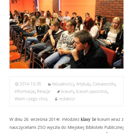
2014-10-05
Aktualności
,
Artykuły
,
Ciekawostki
,
Informacje
,
Relacje
liceum
,
liceum jaworzno
,
Wiem czego chcę
redaktor
W dniu 26. września 2014r. młodzież
liceum wraz z
klasy 1e
nauczycielami ZSO wyszła do Miejskiej Biblioteki Publicznej