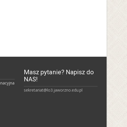
Uniwersytet Śląski w
Katowicach
Masz pytanie? Napisz do
NAS!
inacyjna
sekretariat@lo3.jaworzno.edu.pl