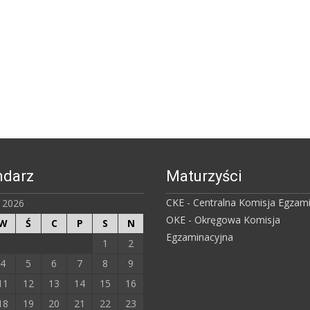
ndarz
Maturzyści
CKE - Centralna Komisja Egzam
ń 2026
OKE - Okręgowa Komisja
W
Ś
C
P
S
N
Egzaminacyjna
1
2
4
5
6
7
8
9
11
12
13
14
15
16
18
19
20
21
22
23