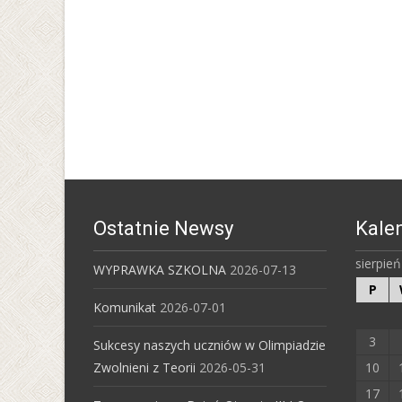
Ostatnie Newsy
Kale
sierpie
WYPRAWKA SZKOLNA
2026-07-13
P
Komunikat
2026-07-01
3
Sukcesy naszych uczniów w Olimpiadzie
Zwolnieni z Teorii
2026-05-31
10
17