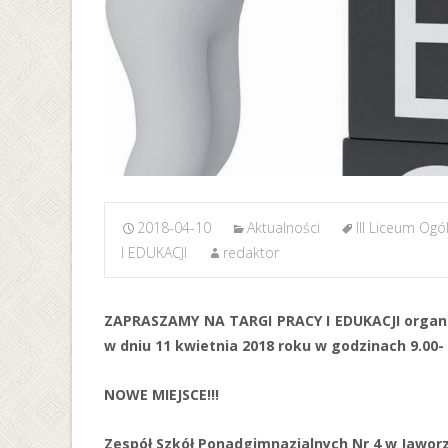
2018-04-10
Aktualności
III Liceum Ogó
I EDUKACJI
redaktor
ZAPRASZAMY NA
TARGI PRACY I EDUKACJI
organ
w dniu 11 kwietnia 2018 roku w godzinach 9.00- 
NOWE MIEJSCE!!!
Zespół Szkół Ponadgimnazjalnych Nr 4 w Jaworzn