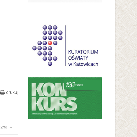
drukuj
yczną
→