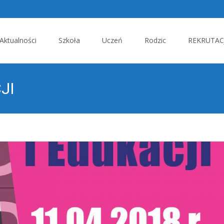
p
Aktualności
Szkoła
Uczeń
Rodzic
REKRUTACJ
tent
JI