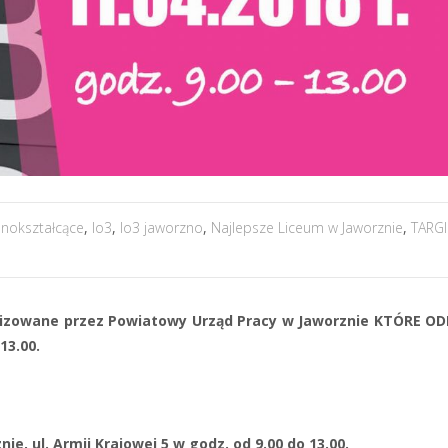
lnokształcące
,
lo3
,
lo3 jaworzno
,
Najlepsze Liceum w Jaworznie
,
TARGI
izowane przez Powiatowy Urząd Pracy w Jaworznie
KTÓRE OD
13.00.
ie, ul. Armii Krajowej 5
w godz. od 9.00 do 13.00.