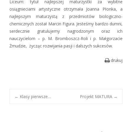
Liceum: tytuł najlepszej maturzystki za wybitne
osiągnieciami artystyczne otrzymała Joanna Płonka, a
najlepszym maturzystą z przedmiotów biologiczno-
chemicznych został Marcin Figura. Jesteśmy bardzo dumni,
serdecznie gratulujemy nagrodzonym oraz ich
nauczycielom – p. M. Bromboszcz-Roli i p. Małgorzacie
Żmudzie, życząc rozwijania pasji i dalszych sukcesów.
drukuj
Post
←
Klasy pierwsze…
Projekt MATURA
→
navigation