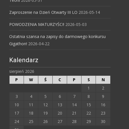
Teorii
2026-05-31
Zaproszenie na Dzień Otwarty III LO
2026-05-14
POWODZENIA MATURZYŚCI!
2026-05-03
Ostatnia szansa na zapisy do darmowego konkursu
Gigathon!
2026-04-22
Kalendarz
sierpień 2026
P
W
Ś
C
P
S
N
1
2
3
4
5
6
7
8
9
10
11
12
13
14
15
16
17
18
19
20
21
22
23
24
25
26
27
28
29
30