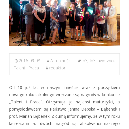
2016-09-08
Aktualności
lo3
,
lo3 jaworzno
,
Talent i Praca
redaktor
Od 10 już lat w naszym mieście wraz z początkiem
nowego roku szkolnego wręczane są nagrody w konkursie
„Talent i Praca”. Otrzymują je najlepsi maturzyści, a
pomysłodawcami są Państwo Janina Dębska – Bębenek i
prof. Marian Bębenek. Z dumą informujemy, że w tym roku
laureatami aż dwóch nagród są absolwenci naszego