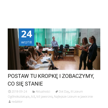
24
wrz/18
POSTAW TU KROPKĘ I ZOBACZYMY,
CO SIĘ STANIE
2018-09-24
Aktualności
Dot Day
,
III Liceum
Ogólnokształcące
,
lo3
,
lo3 jaworzno
,
Najlepsze Liceum w Jaworznie
redaktor