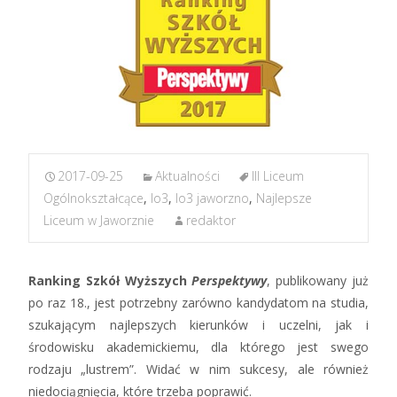
2017-09-25
Aktualności
III Liceum
Ogólnokształcące
,
lo3
,
lo3 jaworzno
,
Najlepsze
Liceum w Jaworznie
redaktor
Ranking Szkół Wyższych
Perspektywy
, publikowany już
po raz 18., jest potrzebny zarówno kandydatom na studia,
szukającym najlepszych kierunków i uczelni, jak i
środowisku akademickiemu, dla którego jest swego
rodzaju „lustrem”. Widać w nim sukcesy, ale również
niedociągnięcia, które trzeba poprawić.