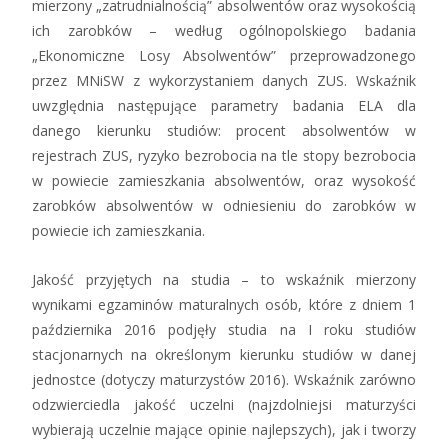
mierzony „zatrudnialnością” absolwentów oraz wysokością
ich zarobków – według ogólnopolskiego badania
„Ekonomiczne Losy Absolwentów” przeprowadzonego
przez MNiSW z wykorzystaniem danych ZUS. Wskaźnik
uwzględnia następujące parametry badania ELA dla
danego kierunku studiów: procent absolwentów w
rejestrach ZUS, ryzyko bezrobocia na tle stopy bezrobocia
w powiecie zamieszkania absolwentów, oraz wysokość
zarobków absolwentów w odniesieniu do zarobków w
powiecie ich zamieszkania.
Jakość przyjętych na studia – to wskaźnik mierzony
wynikami egzaminów maturalnych osób, które z dniem 1
października 2016 podjęły studia na I roku studiów
stacjonarnych na określonym kierunku studiów w danej
jednostce (dotyczy maturzystów 2016). Wskaźnik zarówno
odzwierciedla jakość uczelni (najzdolniejsi maturzyści
wybierają uczelnie mające opinie najlepszych), jak i tworzy