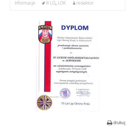
Informacje
III LO
,
LOK
redaktor
drukuj