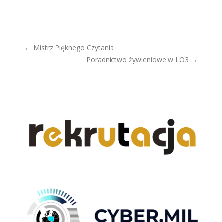
Post
←
Mistrz Pięknego Czytania
Poradnictwo żywieniowe w LO3
→
navigation