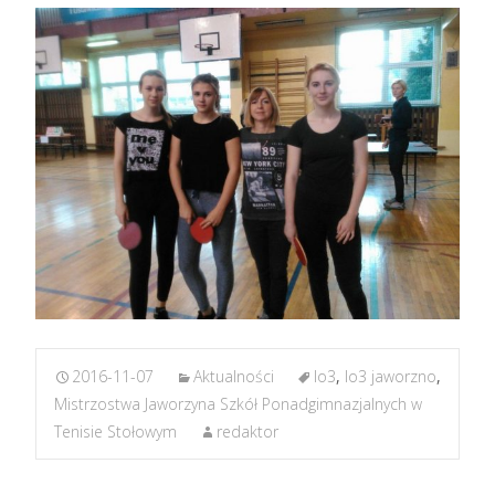
2016-11-07
Aktualności
lo3
,
lo3 jaworzno
,
Mistrzostwa Jaworzyna Szkół Ponadgimnazjalnych w
Tenisie Stołowym
redaktor