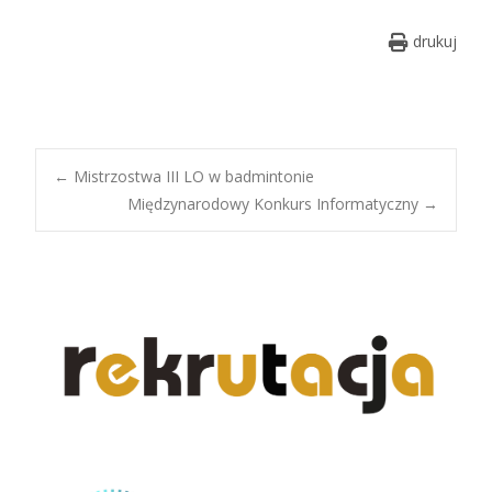
drukuj
Post
←
Mistrzostwa III LO w badmintonie
Międzynarodowy Konkurs Informatyczny
→
navigation