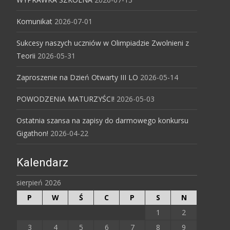
Komunikat
2026-07-01
Sukcesy naszych uczniów w Olimpiadzie Zwolnieni z
Teorii
2026-05-31
Zaproszenie na Dzień Otwarty III LO
2026-05-14
POWODZENIA MATURZYŚCI!
2026-05-03
Ostatnia szansa na zapisy do darmowego konkursu
Gigathon!
2026-04-22
Kalendarz
sierpień 2026
P
W
Ś
C
P
S
N
1
2
3
4
5
6
7
8
9