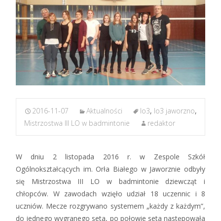
2016-11-07
Aktualności
lo3
,
lo3 jaworzno
,
Mistrzostwa III LO w badmintonie
redaktor
W dniu 2 listopada 2016 r. w Zespole Szkół
Ogólnokształcących im. Orła Białego w Jaworznie odbyły
się Mistrzostwa III LO w badmintonie dziewcząt i
chłopców. W zawodach wzięło udział 18 uczennic i 8
uczniów. Mecze rozgrywano systemem „każdy z każdym”,
do jednego wygranego seta, po połowie seta następowała