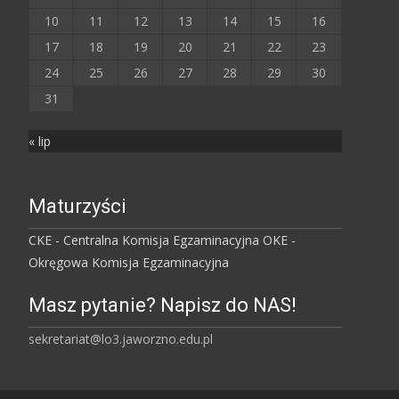
10
11
12
13
14
15
16
17
18
19
20
21
22
23
24
25
26
27
28
29
30
31
« lip
Maturzyści
CKE - Centralna Komisja Egzaminacyjna
OKE -
Okręgowa Komisja Egzaminacyjna
Masz pytanie? Napisz do NAS!
sekretariat@lo3.jaworzno.edu.pl