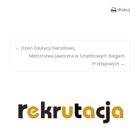
drukuj
Post
←
Dzień Edukacji Narodowej
Mistrzostwa Jaworzna w Sztafetowych Biegach
Przełajowych
→
navigation