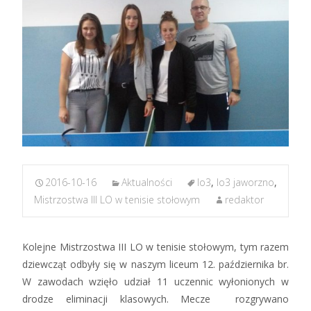
2016-10-16
Aktualności
lo3
,
lo3 jaworzno
,
Mistrzostwa III LO w tenisie stołowym
redaktor
Kolejne Mistrzostwa III LO w tenisie stołowym, tym razem
dziewcząt odbyły się w naszym liceum 12. października br.
W zawodach wzięło udział 11 uczennic wyłonionych w
drodze eliminacji klasowych. Mecze rozgrywano