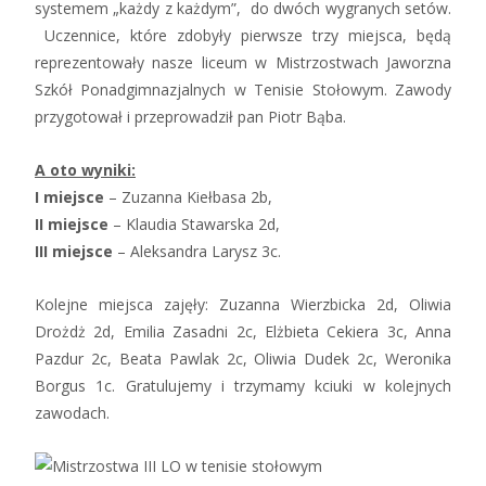
systemem „każdy z każdym”, do dwóch wygranych setów.
Uczennice, które zdobyły pierwsze trzy miejsca, będą
reprezentowały nasze liceum w Mistrzostwach Jaworzna
Szkół Ponadgimnazjalnych w Tenisie Stołowym. Zawody
przygotował i przeprowadził pan Piotr Bąba.
A oto wyniki:
I miejsce
– Zuzanna Kiełbasa 2b,
II miejsce
– Klaudia Stawarska 2d,
III miejsce
– Aleksandra Larysz 3c.
Kolejne miejsca zajęły: Zuzanna Wierzbicka 2d, Oliwia
Drożdż 2d, Emilia Zasadni 2c, Elżbieta Cekiera 3c, Anna
Pazdur 2c, Beata Pawlak 2c, Oliwia Dudek 2c, Weronika
Borgus 1c. Gratulujemy i trzymamy kciuki w kolejnych
zawodach.