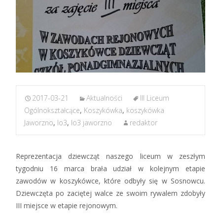
2017-03-21
Aktualności
III Liceum
Ogólnokształcące
,
Koszykówka
,
koszykówka
Jaworzno
,
lo3
,
lo3 jaworzno
redaktor
Reprezentacja dziewcząt naszego liceum w zeszłym
tygodniu 16 marca brała udział w kolejnym etapie
zawodów w koszykówce, które odbyły się w Sosnowcu.
Dziewczęta po zaciętej walce ze swoim rywalem zdobyły
III miejsce w etapie rejonowym.