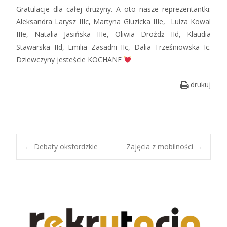
Gratulacje dla całej drużyny. A oto nasze reprezentantki:
Aleksandra Larysz IIIc, Martyna Gluzicka IIIe, Luiza Kowal
IIIe, Natalia Jasińska IIIe, Oliwia Drożdż IId, Klaudia
Stawarska IId, Emilia Zasadni IIc, Dalia Trześniowska Ic.
Dziewczyny jesteście KOCHANE
drukuj
Post
←
Debaty oksfordzkie
Zajęcia z mobilności
→
navigation