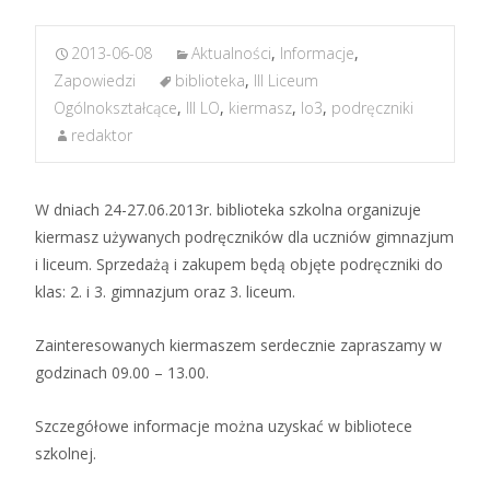
2013-06-08
Aktualności
,
Informacje
,
Zapowiedzi
biblioteka
,
III Liceum
Ogólnokształcące
,
III LO
,
kiermasz
,
lo3
,
podręczniki
redaktor
W dniach 24-27.06.2013r. biblioteka szkolna organizuje
kiermasz używanych podręczników dla uczniów gimnazjum
i liceum. Sprzedażą i zakupem będą objęte podręczniki do
klas: 2. i 3. gimnazjum oraz 3. liceum.
Zainteresowanych kiermaszem serdecznie zapraszamy w
godzinach 09.00 – 13.00.
Szczegółowe informacje można uzyskać w bibliotece
szkolnej.