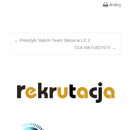
drukuj
Post
←
Freestyle Slalom Team Silesia w LO 3
DLA MATURZYSTY
→
navigation