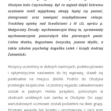
Olsztyna koło Częstochowy.
Był to wyjazd dzięki któremu
uczniowie mieli wyjątkową okazję lepiej się poznać,
zintegrować oraz nawiązać międzyklasowe relacje.
Troskliwą opiekę nad licealistami z III LO, oprócz p.
Małgorzaty Żmudy- wychowawczyni klasy Ia, sprawowały
wychowawczynie pozostałych klas pierwszych panie:
Celina Waśko, Bogusława Goryczka, Joanna Wyżlic, a
także szkolna psycholog Angelika Lelek i ksiądz Andrzej
Żuławiński.
Wszyscy uczestnicy w dobrych nastrojach, podekscytowani
i optymistycznie nastawieni do tej wyprawy, stawili się
punktualnie na miejscu zbiórki. Podróż do Olsztyna
przebiegła bezpiecznie. Uczestnicy wyjazdu zakwaterowani
zostali w pięknym Hotelu Jurajskim, położonym w
okolicach urokliwych ruin zamku w Olsztynie. Do zajęć
warsztatowych uczniowie zostali podzieleni na dwie grupy.
Program wyjazdu był bogaty i urozmaicony z racji jego