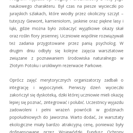
naukowego charakteru. Był czas na piesze wycieczki po
jurajskich szlakach, które wiodły przez okoliczny szczyt –
tutejszy Giewont, kamieniołom, jaskinie oraz piękne lasy i
łąki, gdzie można było zobaczyć wyjątkowe okazy skał
oraz roślin flory jesiennej. Uczniowie wspólnie rozwiązywali
też zadania przygotowane przez panią psycholog. W
drugim dniu odbyły się kolejne zajęcia warsztatowe
związane z poznawaniem środowiska naturalnego w
Złotym Potoku i urokliwym rezerwacie Parkowe.
Oprócz zajęć merytorycznych organizatorzy zadbali o
integrację i wypoczynek. Pierwszy dzień wycieczki
zakończył się dyskoteką, dziki której uczniowie mieli okazję
lepiej się poznać, zintegrować i polubić. Uczestnicy wyjazdu
zadowoleni i pełni wrażeń powrócili w godzinach
popołudniowych do Jaworzna. Warto dodać, że warsztaty
ekologiczne miały bardzo atrakcyjną cenę, ponieważ były
dofinansowane przez Wojewódzki Fundusz Ochrony