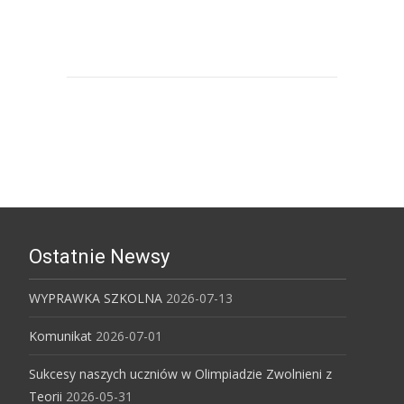
Uniwersytet Ekonomiczny w
Katowicach
Ostatnie Newsy
WYPRAWKA SZKOLNA
2026-07-13
Komunikat
2026-07-01
Sukcesy naszych uczniów w Olimpiadzie Zwolnieni z
Teorii
2026-05-31