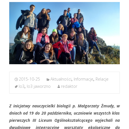
2015-10-25
Aktualności
,
Informacje
,
Relacje
lo3
,
lo3 jaworzno
redaktor
Z inicjatwy nauczycielki biologii p. Małgorzaty Żmudy, w
dniach od 19 do 20 października, uczniowie wszystch klas
pierwszych III Liceum Ogólnokształcącego wyjechali na
dwudniowe integracyjne warsztaty ekologiczne do