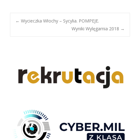
Post
←
Wycieczka Włochy – Sycylia. POMPEJE.
Wyniki Wylęgarnia 2018
→
navigation