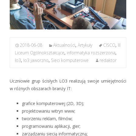
2018-06-08
Aktualności
,
Artykuły
CISCO
,
III
Liceum Ogólnokształcące
,
informatyka rozszerzona
,
lo3
,
lo3 jaworzno
,
Sieci komputerowe
redaktor
Uczniowie grup ścisłych LO3 realizują swoje umiejętności
w różnych obszarach branży IT:
grafice komputerowej (2D, 3D);
projektowaniu witryn www;
tworzeniu reklam, filmów;
programowaniu aplikacji, gier;
zarządzaniu siecią informatyczną;