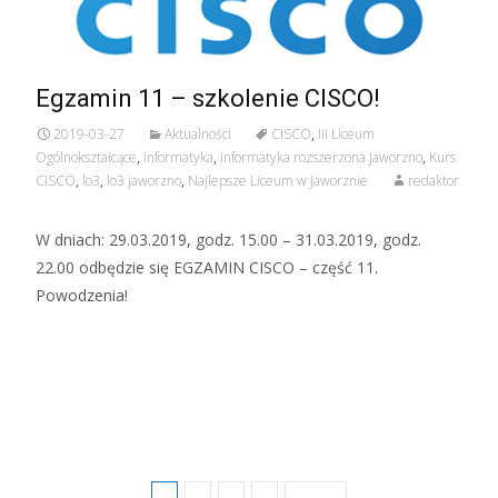
Egzamin 11 – szkolenie CISCO!
2019-03-27
Aktualności
CISCO
,
III Liceum
Ogólnokształcące
,
informatyka
,
informatyka rozszerzona Jaworzno
,
Kurs
CISCO
,
lo3
,
lo3 jaworzno
,
Najlepsze Liceum w Jaworznie
redaktor
W dniach: 29.03.2019, godz. 15.00 – 31.03.2019, godz.
22.00 odbędzie się EGZAMIN CISCO – część 11.
Powodzenia!