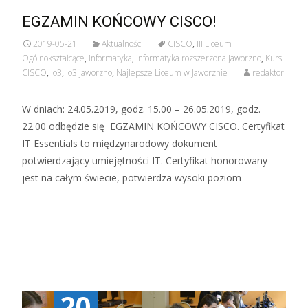
EGZAMIN KOŃCOWY CISCO!
2019-05-21
Aktualności
CISCO
,
III Liceum
Ogólnokształcące
,
informatyka
,
informatyka rozszerzona Jaworzno
,
Kurs
CISCO
,
lo3
,
lo3 jaworzno
,
Najlepsze Liceum w Jaworznie
redaktor
W dniach: 24.05.2019, godz. 15.00 – 26.05.2019, godz.
22.00 odbędzie się EGZAMIN KOŃCOWY CISCO. Certyfikat
IT Essentials to międzynarodowy dokument
potwierdzający umiejętności IT. Certyfikat honorowany
jest na całym świecie, potwierdza wysoki poziom
Czytaj więcej…
20