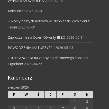
WYPRAWKA SZKOLNA
2026-07-13
Komunikat
2026-07-01
Sukcesy naszych uczniów w Olimpiadzie Zwolnieni z
Teorii
2026-05-31
Zaproszenie na Dzień Otwarty III LO
2026-05-14
POWODZENIA MATURZYŚCI!
2026-05-03
Ostatnia szansa na zapisy do darmowego konkursu
Gigathon!
2026-04-22
Kalendarz
sierpień 2026
P
W
Ś
C
P
S
N
1
2
3
4
5
6
7
8
9