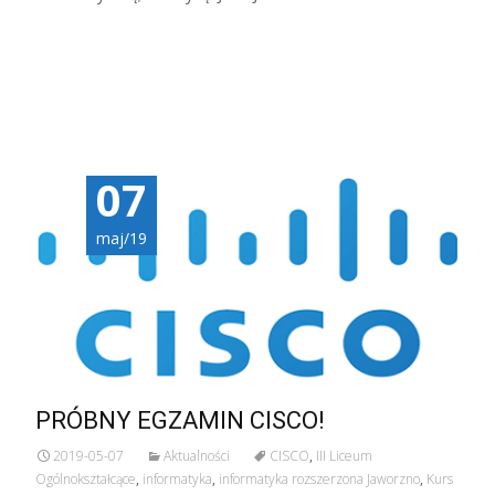
Czytaj więcej…
07
maj/19
PRÓBNY EGZAMIN CISCO!
2019-05-07
Aktualności
CISCO
,
III Liceum
Ogólnokształcące
,
informatyka
,
informatyka rozszerzona Jaworzno
,
Kurs