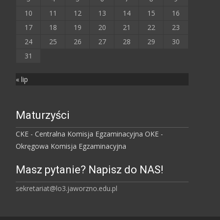
10
11
12
13
14
15
16
17
18
19
20
21
22
23
24
25
26
27
28
29
30
31
« lip
Maturzyści
CKE - Centralna Komisja Egzaminacyjna
OKE -
Okręgowa Komisja Egzaminacyjna
Masz pytanie? Napisz do NAS!
sekretariat@lo3.jaworzno.edu.pl