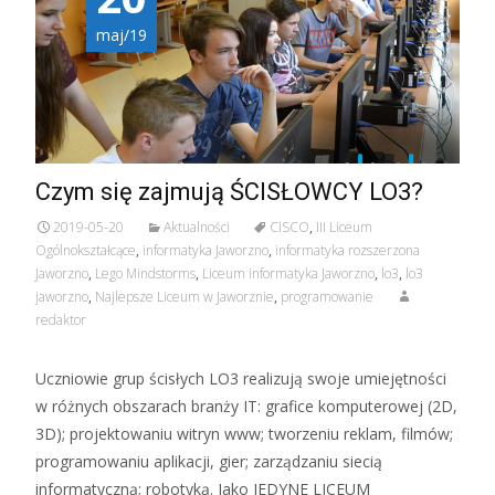
maj/19
Czym się zajmują ŚCISŁOWCY LO3?
2019-05-20
Aktualności
CISCO
,
III Liceum
Ogólnokształcące
,
informatyka Jaworzno
,
informatyka rozszerzona
Jaworzno
,
Lego Mindstorms
,
Liceum informatyka Jaworzno
,
lo3
,
lo3
jaworzno
,
Najlepsze Liceum w Jaworznie
,
programowanie
redaktor
Uczniowie grup ścisłych LO3 realizują swoje umiejętności
w różnych obszarach branży IT: grafice komputerowej (2D,
3D); projektowaniu witryn www; tworzeniu reklam, filmów;
programowaniu aplikacji, gier; zarządzaniu siecią
informatyczną; robotyką. Jako JEDYNE LICEUM