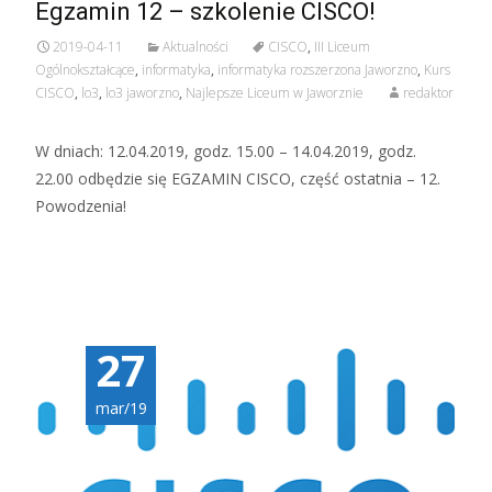
Egzamin 12 – szkolenie CISCO!
2019-04-11
Aktualności
CISCO
,
III Liceum
Ogólnokształcące
,
informatyka
,
informatyka rozszerzona Jaworzno
,
Kurs
CISCO
,
lo3
,
lo3 jaworzno
,
Najlepsze Liceum w Jaworznie
redaktor
W dniach: 12.04.2019, godz. 15.00 – 14.04.2019, godz.
22.00 odbędzie się EGZAMIN CISCO, część ostatnia – 12.
Powodzenia!
27
mar/19