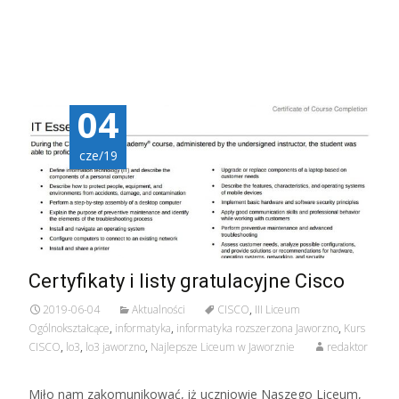
04
cze/19
Certyfikaty i listy gratulacyjne Cisco
2019-06-04
Aktualności
CISCO
,
III Liceum
Ogólnokształcące
,
informatyka
,
informatyka rozszerzona Jaworzno
,
Kurs
CISCO
,
lo3
,
lo3 jaworzno
,
Najlepsze Liceum w Jaworznie
redaktor
Miło nam zakomunikować, iż uczniowie Naszego Liceum,