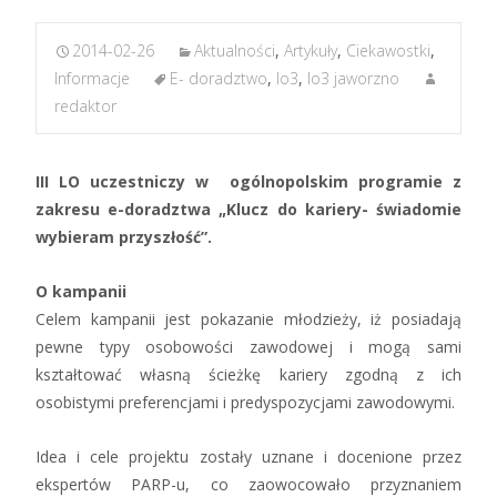
2014-02-26
Aktualności
,
Artykuły
,
Ciekawostki
,
Informacje
E- doradztwo
,
lo3
,
lo3 jaworzno
redaktor
III LO uczestniczy w ogólnopolskim programie z
zakresu e-doradztwa „Klucz do kariery- świadomie
wybieram przyszłość”.
O kampanii
Celem kampanii jest pokazanie młodzieży, iż posiadają
pewne typy osobowości zawodowej i mogą sami
kształtować własną ścieżkę kariery zgodną z ich
osobistymi preferencjami i predyspozycjami zawodowymi.
Idea i cele projektu zostały uznane i docenione przez
ekspertów PARP-u, co zaowocowało przyznaniem