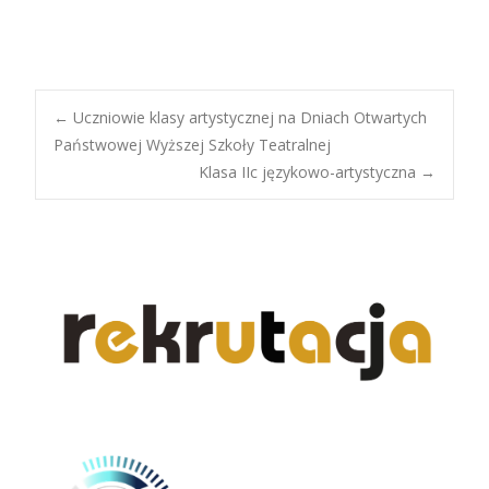
Post
←
Uczniowie klasy artystycznej na Dniach Otwartych
Państwowej Wyższej Szkoły Teatralnej
Klasa IIc językowo-artystyczna
→
navigation