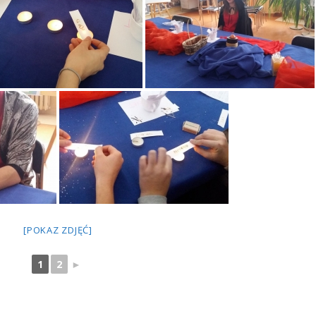
[POKAZ ZDJĘĆ]
1
2
►