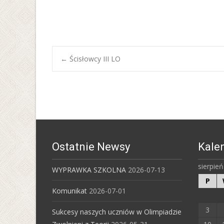
Post
←
Ścisłowcy III LO
navigation
Ostatnie Newsy
Kale
sierpie
WYPRAWKA SZKOLNA
2026-07-13
P
Komunikat
2026-07-01
3
Sukcesy naszych uczniów w Olimpiadzie