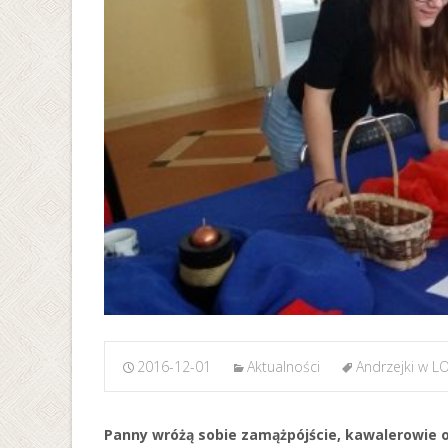
2016-12-01
Aktualności
Andrzejki w L
Panny wróżą sobie zamążpójście, kawalerowie