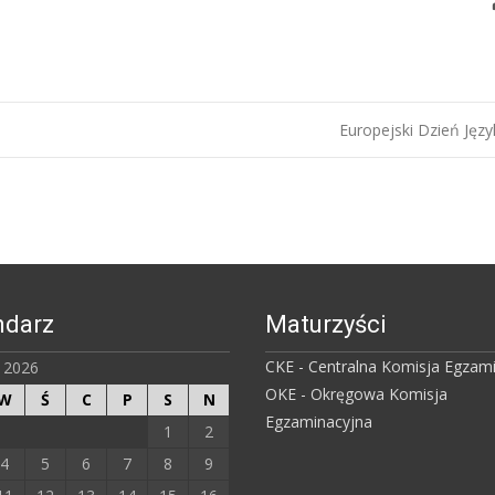
Europejski Dzień Ję
ndarz
Maturzyści
CKE - Centralna Komisja Egzam
ń 2026
OKE - Okręgowa Komisja
W
Ś
C
P
S
N
Egzaminacyjna
1
2
4
5
6
7
8
9