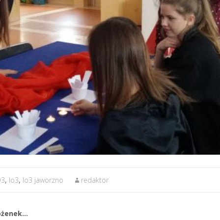
O3
,
lo3
,
lo3 jaworzno
redaktor
 ożenek…