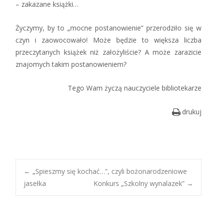
– zakazane książki…
Życzymy, by to „mocne postanowienie” przerodziło się w
czyn i zaowocowało! Może będzie to większa liczba
przeczytanych książek niż założyliście? A może zarazicie
znajomych takim postanowieniem?
Tego Wam życzą nauczyciele bibliotekarze
drukuj
Post
←
„Spieszmy się kochać…”, czyli bożonarodzeniowe
jasełka
Konkurs „Szkolny wynalazek”
→
navigation