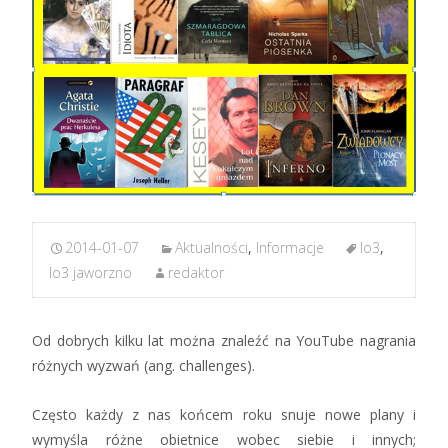
2014-01-07
Aktualności
,
Informacje
lo3
,
lo3 jaworzno
redaktor
Od dobrych kilku lat można znaleźć na YouTube nagrania
różnych wyzwań (ang. challenges).
Często każdy z nas końcem roku snuje nowe plany i
wymyśla różne obietnice wobec siebie i innych;