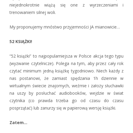
niejednokrotnie wiążą się one z wyrzeczeniami i
trenowaniem silnej woli.
My proponujemy mnóstwo przyjemności JA mianowicie…
52 KSIĄŻKI!
“52 książki” to najpopularniejsza w Polsce akcja tego typu
(wyzwanie czytelnicze). Polega na tym, aby przez cały rok
czytać minimum jedną książkę tygodniowo. Niech każdy z
nas postanowi, że zamiast spędzania 1h dziennie w
wirtualnym świecie znajomych, weźmie i założy słuchawki
na uszy by posłuchać audiobooków, wejdzie w świat
czytnika (co prawda trzeba go od czasu do czasu
posprzątać) lub zanurzy się w papierową wersję książki.
Zatem…