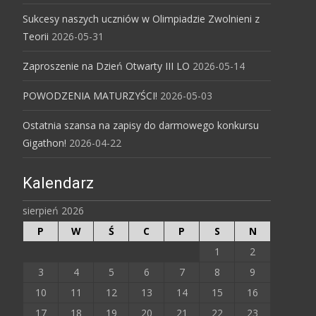
Sukcesy naszych uczniów w Olimpiadzie Zwolnieni z
Teorii
2026-05-31
Zaproszenie na Dzień Otwarty III LO
2026-05-14
POWODZENIA MATURZYŚCI!
2026-05-03
Ostatnia szansa na zapisy do darmowego konkursu
Gigathon!
2026-04-22
Kalendarz
sierpień 2026
P
W
Ś
C
P
S
N
1
2
3
4
5
6
7
8
9
10
11
12
13
14
15
16
17
18
19
20
21
22
23