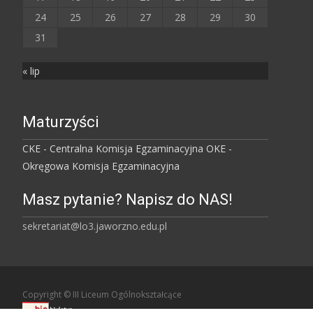
24
25
26
27
28
29
30
31
« lip
Maturzyści
CKE - Centralna Komisja Egzaminacyjna
OKE -
Okręgowa Komisja Egzaminacyjna
Masz pytanie? Napisz do NAS!
sekretariat@lo3.jaworzno.edu.pl
Copyright © III Liceum Ogólnokształcące