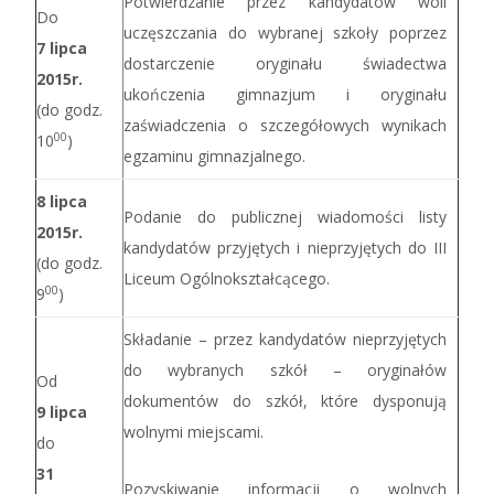
Potwierdzanie przez kandydatów woli
Do
uczęszczania do wybranej szkoły poprzez
7 lipca
dostarczenie oryginału świadectwa
2015r.
ukończenia gimnazjum i oryginału
(do godz.
zaświadczenia o szczegółowych wynikach
00
10
)
egzaminu gimnazjalnego.
8 lipca
Podanie do publicznej wiadomości listy
2015r.
kandydatów przyjętych i nieprzyjętych do III
(do godz.
Liceum Ogólnokształcącego.
00
9
)
Składanie – przez kandydatów nieprzyjętych
do wybranych szkół – oryginałów
Od
dokumentów do szkół, które dysponują
9 lipca
wolnymi miejscami.
do
31
Pozyskiwanie informacji o wolnych