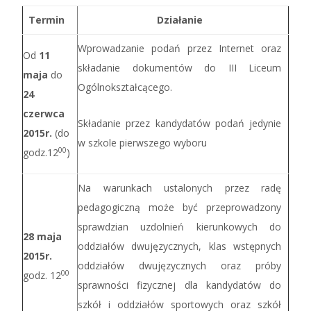
Termin
Działanie
Wprowadzanie podań przez Internet oraz
Od
11
składanie dokumentów do III Liceum
maja
do
Ogólnokształcącego.
24
czerwca
Składanie przez kandydatów podań jedynie
2015r.
(do
w szkole pierwszego wyboru
00
godz.12
)
Na warunkach ustalonych przez radę
pedagogiczną może być przeprowadzony
sprawdzian uzdolnień kierunkowych do
28 maja
oddziałów dwujęzycznych, klas wstępnych
2015r.
oddziałów dwujęzycznych oraz próby
00
godz. 12
sprawności fizycznej dla kandydatów do
szkół i oddziałów sportowych oraz szkół