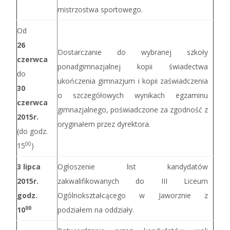
mistrzostwa sportowego.
Od
26
Dostarczanie do wybranej szkoły
czerwca
ponadgimnazjalnej kopii świadectwa
do
ukończenia gimnazjum i kopii zaświadczenia
30
o szczegółowych wynikach egzaminu
czerwca
gimnazjalnego, poświadczone za zgodność z
2015r.
oryginałem przez dyrektora.
(do godz.
00
15
)
3 lipca
Ogłoszenie list kandydatów
2015r.
zakwalifikowanych do III Liceum
godz.
Ogólnokształcącego w Jaworznie z
00
10
podziałem na oddziały.