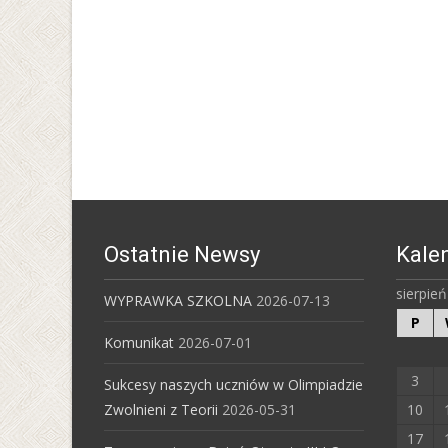
Ostatnie Newsy
Kale
sierpie
WYPRAWKA SZKOLNA
2026-07-13
P
Komunikat
2026-07-01
3
Sukcesy naszych uczniów w Olimpiadzie
Zwolnieni z Teorii
2026-05-31
10
17