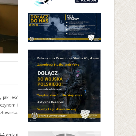
 jak jeść
yczynom i
złowieka.
drukuj