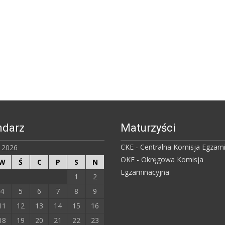
ndarz
Maturzyści
CKE - Centralna Komisja Egzam
ń 2026
OKE - Okręgowa Komisja
W
Ś
C
P
S
N
Egzaminacyjna
1
2
4
5
6
7
8
9
11
12
13
14
15
16
18
19
20
21
22
23