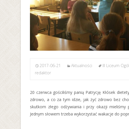
2017-06-21
Aktualności
III Liceum Ogó
redaktor
20 czerwca gościliśmy panią Patrycję Kłósek dietety
zdrowo, a co za tym idzie, jak żyć zdrowo bez cho
skutkom złego odżywiania i przy okazji mieliśmy 
Jednym słowem trzeba wykorzystać wakacje do popra