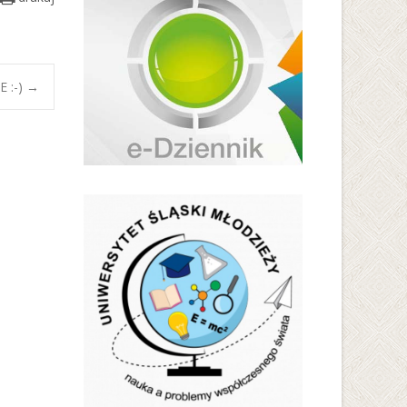
 :-)
→