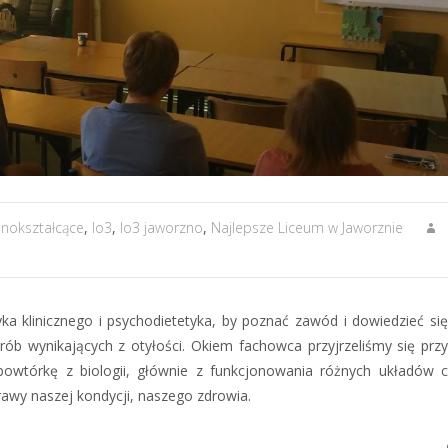
lnokształcące
,
lo3
,
lo3 jaworzno
,
Najlepsze Liceum w Jaworznie
ka klinicznego i psychodietetyka, by poznać zawód i dowiedzieć się,
rób wynikających z otyłości. Okiem fachowca przyjrzeliśmy się prz
powtórkę z biologii, głównie z funkcjonowania różnych układów c
wy naszej kondycji, naszego zdrowia.