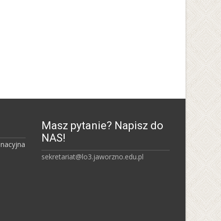
Uniwersytet Ekonomiczny w
Katowicach
Masz pytanie? Napisz do
NAS!
inacyjna
sekretariat@lo3.jaworzno.edu.pl