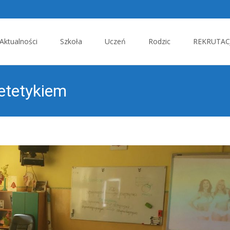
p
Aktualności
Szkoła
Uczeń
Rodzic
REKRUTACJ
tent
ietetykiem