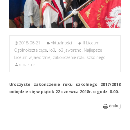
2018-06-21
Aktualności
III Liceum
Ogólnokształcące
,
lo3
,
lo3 jaworzno
,
Najlepsze
Liceum w Jaworznie
,
zakończenie roku szkolnego
redaktor
Uroczyste zakończenie roku szkolnego 2017/2018
odbędzie się w piątek 22 czerwca 2018r. o godz. 8.00.
drukuj