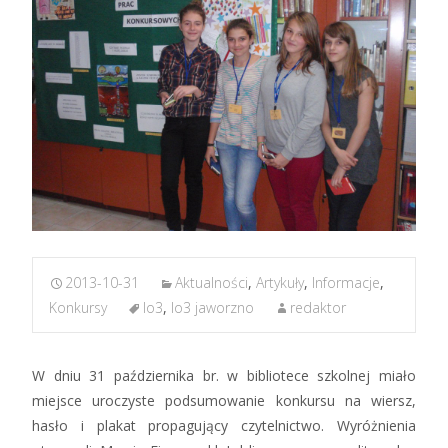
2013-10-31
Aktualności
,
Artykuły
,
Informacje
,
Konkursy
lo3
,
lo3 jaworzno
redaktor
W dniu 31 października br. w bibliotece szkolnej miało
miejsce uroczyste podsumowanie konkursu na wiersz,
hasło i plakat propagujący czytelnictwo. Wyróżnienia