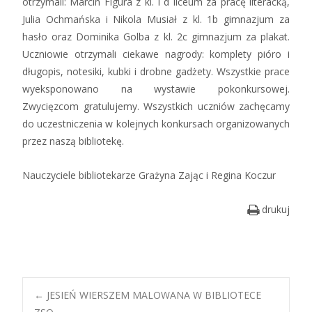
otrzymali: Marcin Figura z kl. I d liceum za pracę literacką,
Julia Ochmańska i Nikola Musiał z kl. 1b gimnazjum za
hasło oraz Dominika Golba z kl. 2c gimnazjum za plakat.
Uczniowie otrzymali ciekawe nagrody: komplety pióro i
długopis, notesiki, kubki i drobne gadżety. Wszystkie prace
wyeksponowano na wystawie pokonkursowej.
Zwycięzcom gratulujemy. Wszystkich uczniów zachęcamy
do uczestniczenia w kolejnych konkursach organizowanych
przez naszą bibliotekę.
Nauczyciele bibliotekarze Grażyna Zając i Regina Koczur
drukuj
Post
←
JESIEŃ WIERSZEM MALOWANA W BIBLIOTECE