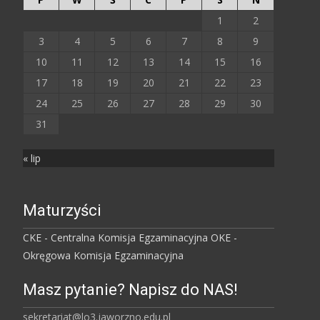
1
2
3
4
5
6
7
8
9
10
11
12
13
14
15
16
17
18
19
20
21
22
23
24
25
26
27
28
29
30
31
« lip
Maturzyści
CKE - Centralna Komisja Egzaminacyjna
OKE -
Okręgowa Komisja Egzaminacyjna
Masz pytanie? Napisz do NAS!
sekretariat@lo3.jaworzno.edu.pl