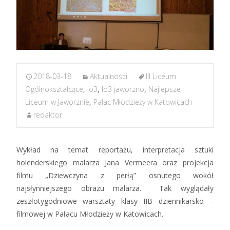
2018-03-18
Aktualności
III Liceum
Ogólnokształcące
,
lo3
,
lo3 jaworzno
,
Najlepsze
Liceum w Jaworznie
,
Pałac Młodzieży w Katowicach
redaktor
Wykład na temat reportażu, interpretacja sztuki
holenderskiego malarza Jana Vermeera oraz projekcja
filmu „Dziewczyna z perłą” osnutego wokół
najsłynniejszego obrazu malarza. Tak wyglądały
zeszłotygodniowe warsztaty klasy IIB dziennikarsko –
filmowej w Pałacu Młodzieży w Katowicach.