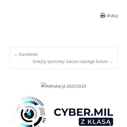
drukuj
Post
←
EuroWeek
Kolejny sportowy sukces naszego liceum
→
navigation