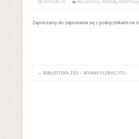
2014-06-18
Aktualności
,
Artykuły
,
Informacj
Zapraszamy do zapoznania się z podręcznikami na r
Post
←
BIBLIOTEKA ZSO – WYNIKI PLEBISCYTU
navigation