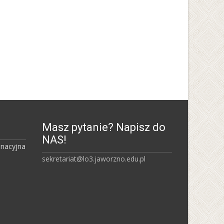
Uniwersytet Śląski w
Katowicach
Masz pytanie? Napisz do
NAS!
inacyjna
sekretariat@lo3.jaworzno.edu.pl