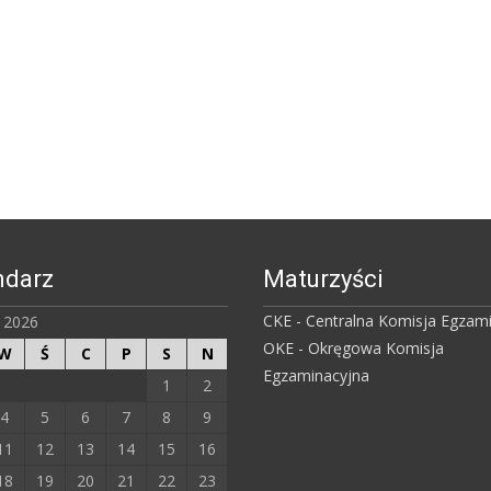
ndarz
Maturzyści
CKE - Centralna Komisja Egzam
ń 2026
OKE - Okręgowa Komisja
W
Ś
C
P
S
N
Egzaminacyjna
1
2
4
5
6
7
8
9
11
12
13
14
15
16
18
19
20
21
22
23