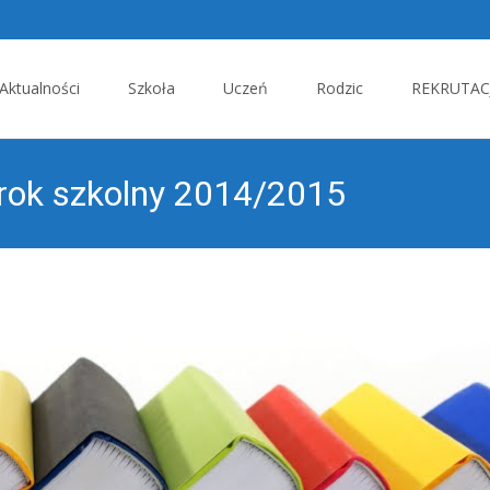
p
Aktualności
Szkoła
Uczeń
Rodzic
REKRUTACJ
tent
rok szkolny 2014/2015