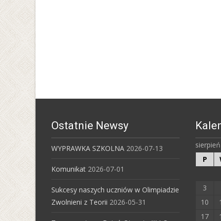
Ostatnie Newsy
Kale
sierpie
WYPRAWKA SZKOLNA
2026-07-13
P
Komunikat
2026-07-01
3
Sukcesy naszych uczniów w Olimpiadzie
Zwolnieni z Teorii
2026-05-31
10
17