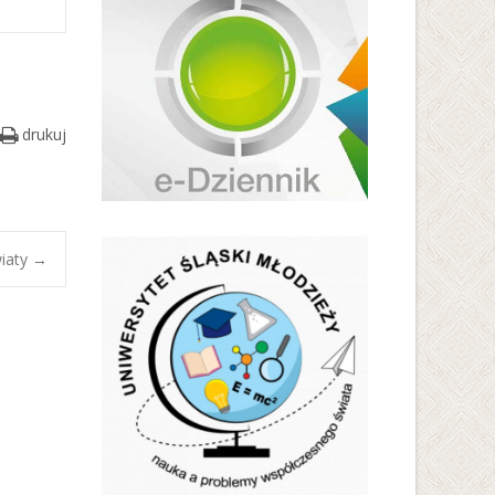
drukuj
wiaty
→