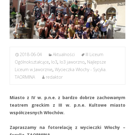
2018-06-04
Aktualności
III Liceum
Ogólnokształcące
,
lo3
,
lo3 jaworzno
,
Najlepsze
Liceum w Jaworznie
,
Wycieczka Włochy - Sycylia.
TAORMINA
redaktor
Miasto z IV w. p.n.e. z bardzo dobrze zachowanym
teatrem greckim z III w. p.n.e. Kultowe miasto
współczesnych Włochów.
Zapraszamy na fotorelację z wycieczki Włochy –
Sycylia. TAORMINA.