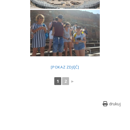
[POKAZ ZDJĘĆ]
1
2
►
drukuj