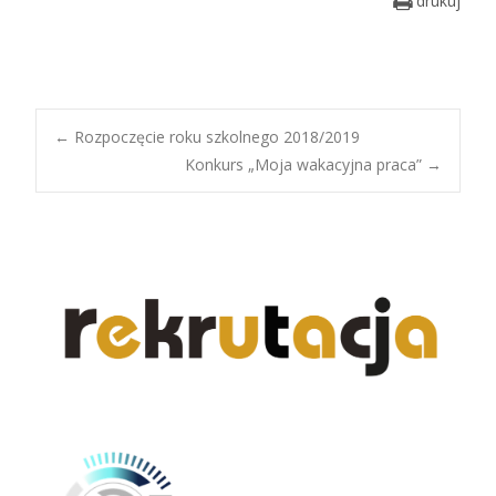
drukuj
Post
←
Rozpoczęcie roku szkolnego 2018/2019
Konkurs „Moja wakacyjna praca”
→
navigation