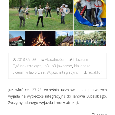
2018-09-09
Aktualności
III Liceum
Ogólnokształcące
,
lo3
,
lo3 jaworzno
,
Najlepsze
Liceum w Jaworznie
,
Wyjazd integracyjny
redaktor
Już wkrótce, 27-28 września uczniowie klas pierwszych
wyjadą na wycieczkę integracyjną do Janowa Lubelskiego.
Życzymy udanego wyjazdu i mocy atrakcji.