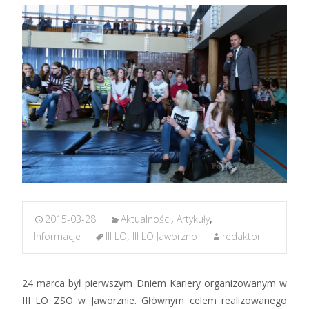
2015-03-28
Aktualności
,
Artykuły
,
Informacje
III LO
,
III LO Jaworzno
redaktor
24 marca był pierwszym Dniem Kariery organizowanym w
III LO ZSO w Jaworznie. Głównym celem realizowanego