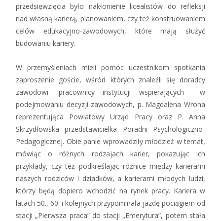
przedsięwzięcia było nakłonienie licealistów do refleksji
nad własną karierą, planowaniem, czy też konstruowaniem
celów edukacyjno-zawodowych, które mają służyć
budowaniu kariery.
W przemyśleniach mieli pomóc uczestnikom spotkania
zaproszenie goście, wśród których znaleźli się doradcy
zawodowi- pracownicy instytucji wspierających w
podejmowaniu decyzji zawodowych, p. Magdalena Wrona
reprezentująca Powiatowy Urząd Pracy oraz P. Anna
Skrzydłowska przedstawicielka Poradni Psychologiczno-
Pedagogicznej. Obie panie wprowadziły młodzież w temat,
mówiąc o różnych rodzajach karier, pokazując ich
przykłady, czy też podkreślając różnice między karierami
naszych rodziców i dziadków, a karierami młodych ludzi,
którzy będą dopiero wchodzić na rynek pracy. Kariera w
latach 50., 60. i kolejnych przypominała jazdę pociągiem od
stacji „Pierwsza praca” do stacji „Emerytura”, potem stała