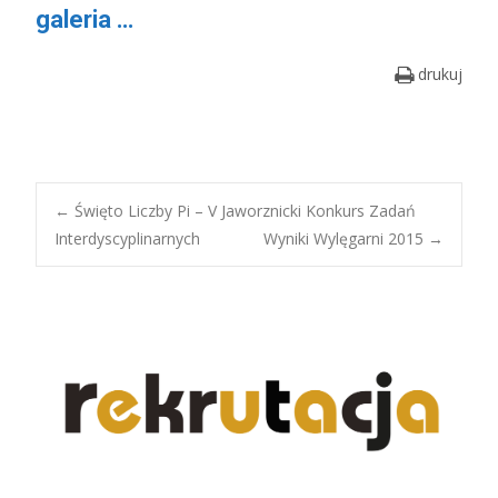
galeria …
drukuj
Post
←
Święto Liczby Pi – V Jaworznicki Konkurs Zadań
Interdyscyplinarnych
Wyniki Wylęgarni 2015
→
navigation