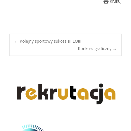
drukuj
Post
←
Kolejny sportowy sukces III LO!!!
Konkurs graficzny
→
navigation