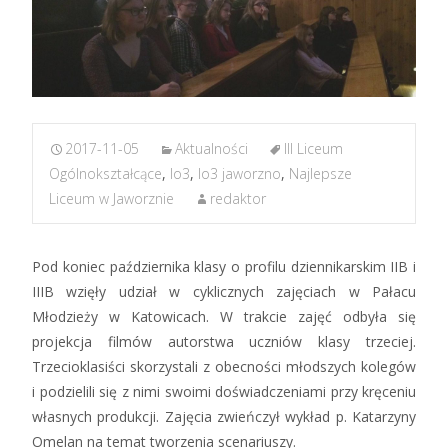
2017-11-05
Aktualności
III Liceum
Ogólnokształcące
,
lo3
,
lo3 jaworzno
,
Najlepsze
Liceum w Jaworznie
redaktor
Pod koniec października klasy o profilu dziennikarskim IIB i
IIIB wzięły udział w cyklicznych zajęciach w Pałacu
Młodzieży w Katowicach. W trakcie zajęć odbyła się
projekcja filmów autorstwa uczniów klasy trzeciej.
Trzecioklasiści skorzystali z obecności młodszych kolegów
i podzielili się z nimi swoimi doświadczeniami przy kręceniu
własnych produkcji. Zajęcia zwieńczył wykład p. Katarzyny
Omelan na temat tworzenia scenariuszy.