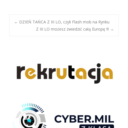
Post
←
DZIEŃ TAŃCA Z III LO, czyli Flash mob na Rynku
Z III LO możesz zwiedzić całą Europę !!!
→
navigation