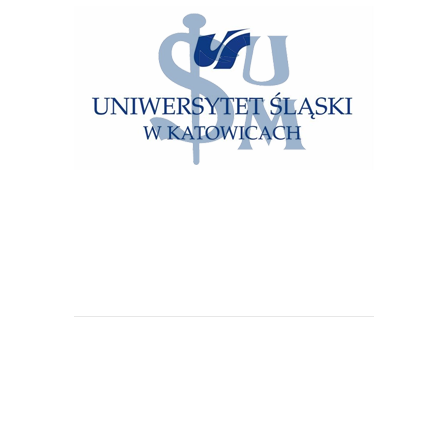
Uniwersytet Śląski w Katowicach