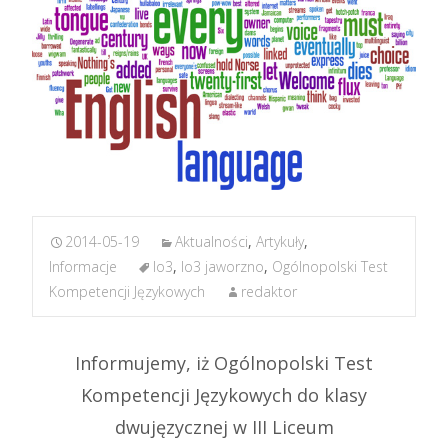
2014-05-19
Aktualności
,
Artykuły
,
Informacje
lo3
,
lo3 jaworzno
,
Ogólnopolski Test
Kompetencji Językowych
redaktor
Informujemy, iż Ogólnopolski Test
Kompetencji Językowych do klasy
dwujęzycznej w III Liceum