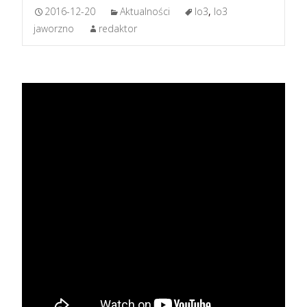
2016-12-20
Aktualności
lo3
,
lo3
jaworzno
redaktor