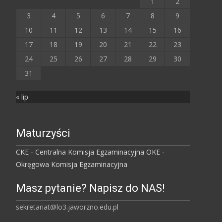
1
2
3
4
5
6
7
8
9
10
11
12
13
14
15
16
17
18
19
20
21
22
23
24
25
26
27
28
29
30
31
« lip
Maturzyści
CKE - Centralna Komisja Egzaminacyjna
OKE -
Okręgowa Komisja Egzaminacyjna
Masz pytanie? Napisz do NAS!
sekretariat@lo3.jaworzno.edu.pl