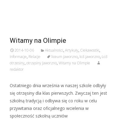
Witamy na Olimpie
2014-10-06
Aktualności
,
Artykuły
,
Ciekawostki
,
Informacje
,
Relacje
liceum jaworzno
,
lo3 jaworzno
,
Lo3
otrzesiny
,
otrzęsiny Jaworzno
,
Witamy na Olimpie
redaktor
Ostatniego dnia września w naszej szkole odbyły
się otrzęsiny dla klas pierwszych. Zwyczaj ten jest
szkolną tradycją i odbywa się co roku w celu
przywitania oraz oficjalnego wcielenia w
społeczność szkolną uczniów
Czytaj więcej…