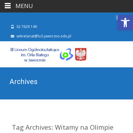
MENU
Otwórz 
32 7629 149
sekretariat@lo3.jaworzno.edu.pl
Archives
Tag Archives: Witamy na Olimpie