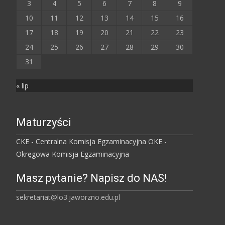
3
4
5
6
7
8
9
10
11
12
13
14
15
16
17
18
19
20
21
22
23
24
25
26
27
28
29
30
31
« lip
Maturzyści
CKE - Centralna Komisja Egzaminacyjna
OKE -
Okręgowa Komisja Egzaminacyjna
Masz pytanie? Napisz do NAS!
sekretariat@lo3.jaworzno.edu.pl