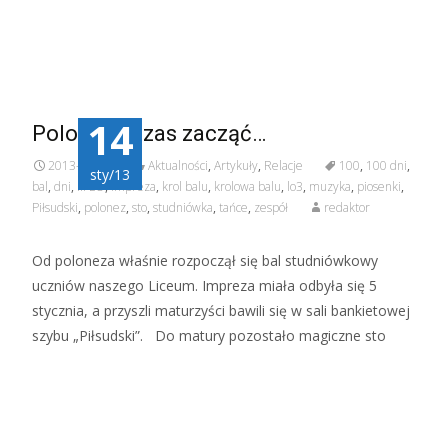
14
Poloneza czas zacząć…
2013-01-14
Aktualności
,
Artykuły
,
Relacje
100
,
100 dni
,
sty/13
bal
,
dni
,
III LO
,
impreza
,
krol balu
,
krolowa balu
,
lo3
,
muzyka
,
piosenki
,
Piłsudski
,
polonez
,
sto
,
studniówka
,
tańce
,
zespół
redaktor
Od poloneza właśnie rozpoczął się bal studniówkowy
uczniów naszego Liceum. Impreza miała odbyła się 5
stycznia, a przyszli maturzyści bawili się w sali bankietowej
szybu „Piłsudski”. Do matury pozostało magiczne sto
Czytaj więcej…