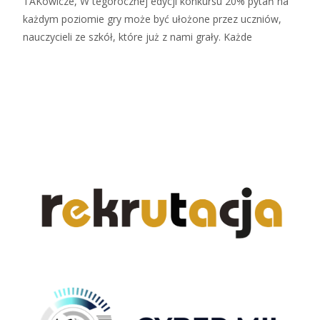
TAKowicze, W tegorocznej edycji konkursu 20% pytań na
każdym poziomie gry może być ułożone przez uczniów,
nauczycieli ze szkół, które już z nami grały. Każde
Czytaj więcej…