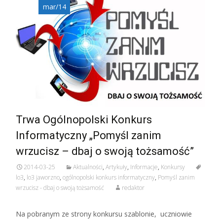
mar/14
Trwa Ogólnopolski Konkurs
Informatyczny „Pomyśl zanim
wrzucisz – dbaj o swoją tożsamość”
2014-03-25
Aktualności
,
Artykuły
,
Informacje
,
Konkursy
lo3
,
lo3 jaworzno
,
ogólnopolski konkurs informatyczny
,
Pomyśl zanim
wrzucisz - dbaj o swoją tożsamość
redaktor
Na pobranym ze strony konkursu szablonie, uczniowie