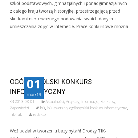
szkół podstawowych, gimnazjalnych i ponadgimnazjalnych
z całego kraju tworzą historyjkę, przestrzegającą przed
skutkami nierozważnego podawania swoich danych i
umieszczania zdjęć w Internecie. Prace konkursowe można
Czytaj więcej…
01
OGÓLNOPOLSKI KONKURS
INFORMATYCZNY
mar/13
2013-03-01
Aktualności
,
Artykuły
,
Informacje
,
Konkursy
,
Zapowiedzi
lo3
,
lo3 jaworzno
,
ogólnopolski konkurs informatyczny
,
Tik-Tak
redaktor
Weź udział w tworzeniu bazy pytań! Drodzy TIK-