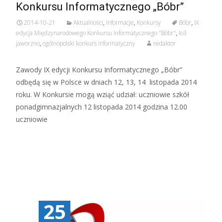
Konkursu Informatycznego „Bóbr”
2014-10-21
Aktualności
,
Informacje
,
Konkursy
Bóbr
,
IX
edycja Międzynarodowego Konkursu Informatycznego "Bóbr"
,
lo3
jaworzno
,
ogólnopolski konkurs informatyczny
redaktor
Zawody IX edycji Konkursu Informatycznego „Bóbr”
odbędą się w Polsce w dniach 12, 13, 14 listopada 2014
roku. W Konkursie mogą wziąć udział: uczniowie szkół
ponadgimnazjalnych 12 listopada 2014 godzina 12.00
uczniowie
Czytaj więcej…
25