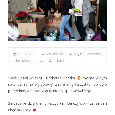
2016-12-11
Aktualności
lo3
,
lo3 jaworzno
,
szlachetna paczka
redaktor
Nasz udział w akcji Szlachetna Paczka
można w tym
roku uznać za wyjątkowy. Zebraliśmy wszystko, co było
potrzebne, a nawet więcej niż się spodziewaliśmy.
Serdecznie dziękujemy wszystkim Darczyńcom za serce i
chęć pomocy.