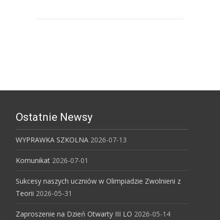
Uniwersytet Śląski w Katowicach
Uniwersytet Ekonomiczny w
Katowicach
Ostatnie Newsy
WYPRAWKA SZKOLNA
2026-07-13
Komunikat
2026-07-01
Sukcesy naszych uczniów w Olimpiadzie Zwolnieni z
Teorii
2026-05-31
Zaproszenie na Dzień Otwarty III LO
2026-05-14