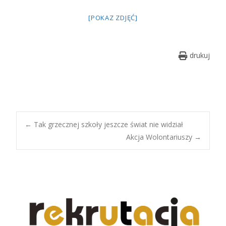
[POKAZ ZDJĘĆ]
drukuj
Post
←
Tak grzecznej szkoły jeszcze świat nie widział
Akcja Wolontariuszy
→
navigation